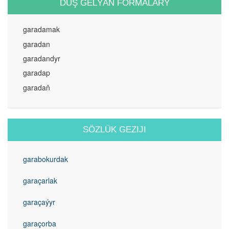
DUŞ GELÝÄN FORMALARY
garadamak
garadan
garadandyr
garadap
garadaň
SÖZLÜK GEZIJI
garabokurdak
garaçarlak
garaçaýyr
garaçorba