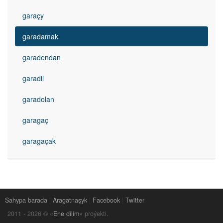
garaçy
garadamak
garadendan
garadil
garadolan
garagaç
garagaçak
Sahypa barada
|
Aragatnaşyk
|
Facebook
|
Twitter
2011 -
2026
© «
Ene dilim
» proýekti.