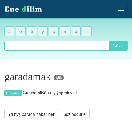
ä
ö
ü
ý
ş
ň
ç
ž
Gözle
garadamak
işlik
Gumda bitýän uly ýaprakly ot.
Botanika
Ýalňyş barada habar ber
Söz hödürle