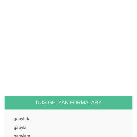
DUŞ GELÝÄN FORMALARY
gapyl-da
gapyla
gapylam