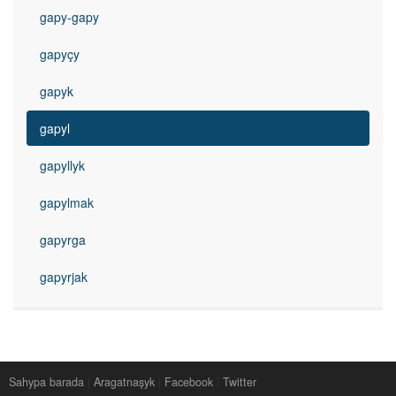
gapy-gapy
gapyçy
gapyk
gapyl
gapyllyk
gapylmak
gapyrga
gapyrjak
Sahypa barada
|
Aragatnaşyk
|
Facebook
|
Twitter