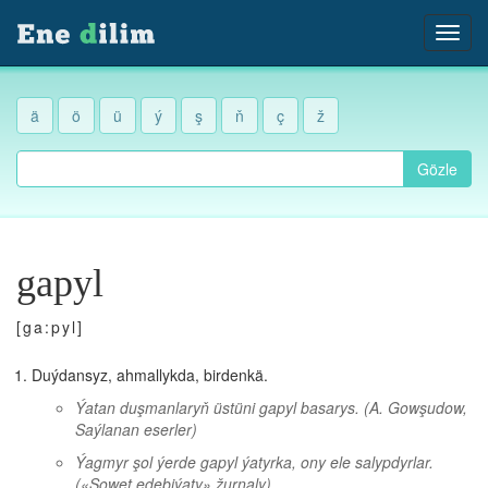
ä
ö
ü
ý
ş
ň
ç
ž
Gözle
gapyl
[ga:pyl]
Duýdansyz, ahmallykda, birdenkä.
Ýatan duşmanlaryň üstüni gapyl basarys.
(A. Gowşudow,
Saýlanan eserler)
Ýagmyr şol ýerde gapyl ýatyrka, ony ele salypdyrlar.
(«Sowet edebiýaty» žurnaly)