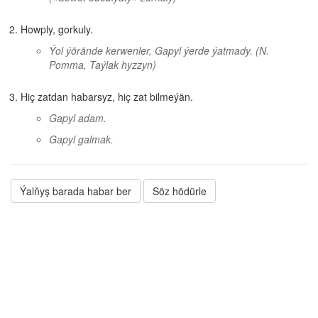
Howply, gorkuly.
Ýol ýörände kerwenler, Gapyl ýerde ýatmady.
(N.
Pomma, Taýlak hyzzyn)
Hiç zatdan habarsyz, hiç zat bilmeýän.
Gapyl adam.
Gapyl galmak.
Ýalňyş barada habar ber
Söz hödürle