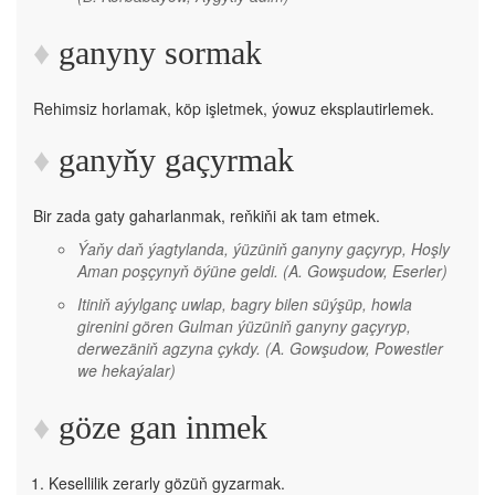
ganyny sormak
Rehimsiz horlamak, köp işletmek, ýowuz eksplautirlemek.
ganyňy gaçyrmak
Bir zada gaty gaharlanmak, reňkiňi ak tam etmek.
Ýaňy daň ýagtylanda, ýüzüniň ganyny gaçyryp, Hoşly
Aman poşçynyň öýüne geldi.
(A. Gowşudow, Eserler)
Itiniň aýylganç uwlap, bagry bilen süýşüp, howla
girenini gören Gulman ýüzüniň ganyny gaçyryp,
derwezäniň agzyna çykdy.
(A. Gowşudow, Powestler
we hekaýalar)
göze gan inmek
Kesellilik zerarly gözüň gyzarmak.