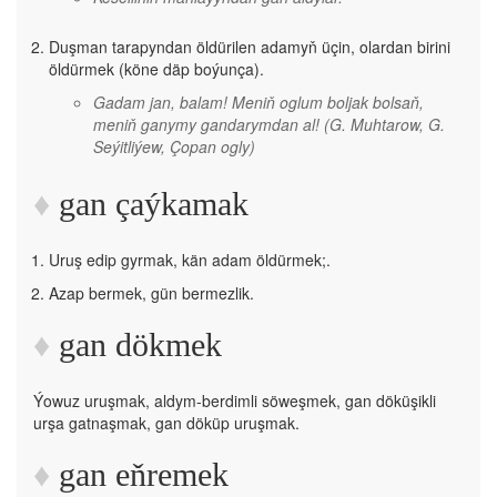
Duşman tarapyndan öldürilen adamyň üçin, olardan birini
öldürmek (köne däp boýunça).
Gadam jan, balam! Meniň oglum boljak bolsaň,
meniň ganymy gandarymdan al!
(G. Muhtarow, G.
Seýitliýew, Çopan ogly)
gan çaýkamak
Uruş edip gyrmak, kän adam öldürmek;.
Azap bermek, gün bermezlik.
gan dökmek
Ýowuz uruşmak, aldym-berdimli söweşmek, gan döküşikli
urşa gatnaşmak, gan döküp uruşmak.
gan eňremek