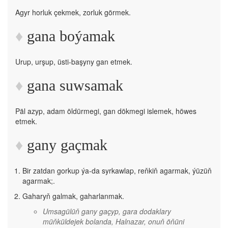
Agyr horluk çekmek, zorluk görmek.
gana boýamak
Urup, urşup, üsti-başyny gan etmek.
gana suwsamak
Päl azyp, adam öldürmegi, gan dökmegi islemek, höwes
etmek.
gany gaçmak
Bir zatdan gorkup ýa-da syrkawlap, reňkiň agarmak, ýüzüň
agarmak;.
Gaharyň galmak, gaharlanmak.
Umsagülüň gany gaçyp, gara dodaklary
müňküldejek bolanda, Halnazar, onuň öňüni