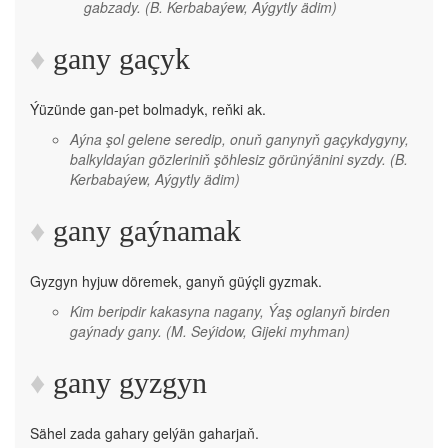
gabzady.
(B. Kerbabaýew, Aýgytly ädim)
gany gaçyk
Ýüzünde gan-pet bolmadyk, reňki ak.
Aýna şol gelene seredip, onuň ganynyň gaçykdygyny,
balkyldaýan gözleriniň şöhlesiz görünýänini syzdy.
(B.
Kerbabaýew, Aýgytly ädim)
gany gaýnamak
Gyzgyn hyjuw döremek, ganyň güýçli gyzmak.
Kim beripdir kakasyna nagany, Ýaş oglanyň birden
gaýnady gany.
(M. Seýidow, Gijeki myhman)
gany gyzgyn
Sähel zada gahary gelýän gaharjaň.