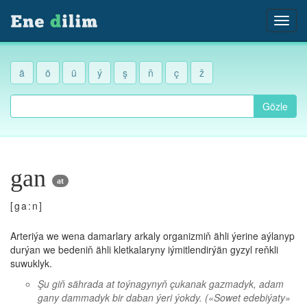
ä
ö
ü
ý
ş
ň
ç
ž
Gözle
gan
at
[ga:n]
Arteriýa we wena damarlary arkaly organizmiň ähli ýerine aýlanyp
durýan we bedeniň ähli kletkalaryny iýmitlendirýän gyzyl reňkli
suwuklyk.
Şu giň sährada at toýnagynyň çukanak gazmadyk, adam
gany dammadyk bir daban ýeri ýokdy.
(«Sowet edebiýaty»