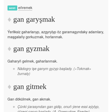
eňremek
seret
gan garyşmak
Ýerliksiz gaharlanyp, azgyrylyp öz garamagyndaky adamlary,
maşgalaňy gorkuzmak, horlanmak.
gan gyzmak
Gaharyň gelmek, gaharlanmak.
Nädogry işe ganym gyzyp başlady.
(«Tokmak»
žurnaly)
gan gitmek
Gan dökülmek, gan akmak.
Çünki ýarasyndan gan gidip, onuň ýene essi aýylyp,
ýüregi çaşyp başlady.
(A. Gowşudow, Eserler)