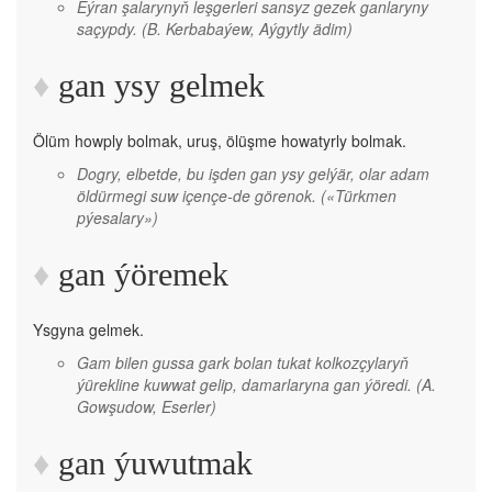
Eýran şalarynyň leşgerleri sansyz gezek ganlaryny
saçypdy.
(B. Kerbabaýew, Aýgytly ädim)
gan ysy gelmek
Ölüm howply bolmak, uruş, ölüşme howatyrly bolmak.
Dogry, elbetde, bu işden gan ysy gelýär, olar adam
öldürmegi suw içençe-de görenok.
(«Türkmen
pýesalary»)
gan ýöremek
Ysgyna gelmek.
Gam bilen gussa gark bolan tukat kolkozçylaryň
ýürekline kuwwat gelip, damarlaryna gan ýöredi.
(A.
Gowşudow, Eserler)
gan ýuwutmak