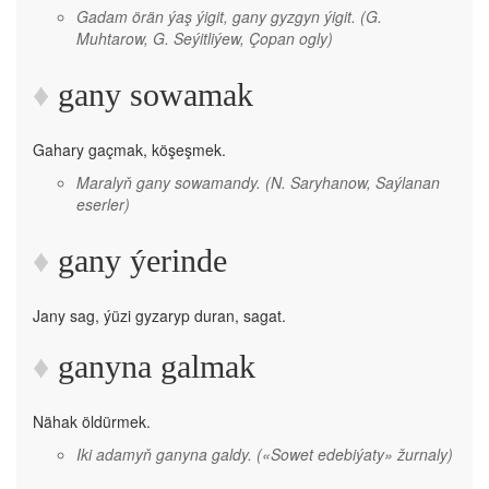
Gadam örän ýaş ýigit, gany gyzgyn ýigit.
(G.
Muhtarow, G. Seýitliýew, Çopan ogly)
gany sowamak
Gahary gaçmak, köşeşmek.
Maralyň gany sowamandy.
(N. Saryhanow, Saýlanan
eserler)
gany ýerinde
Jany sag, ýüzi gyzaryp duran, sagat.
ganyna galmak
Nähak öldürmek.
Iki adamyň ganyna galdy.
(«Sowet edebiýaty» žurnaly)