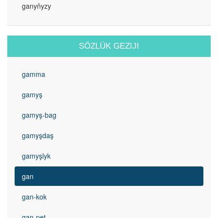
ganyňyzy
SÖZLÜK GEZIJI
gamma
gamyş
gamyş-bag
gamyşdaş
gamyşlyk
gan
gan-kok
gan-pet