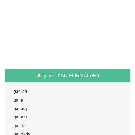
DUŞ GELÝÄN FORMALARY
gan-da
gana
ganady
ganam
ganda
gandady