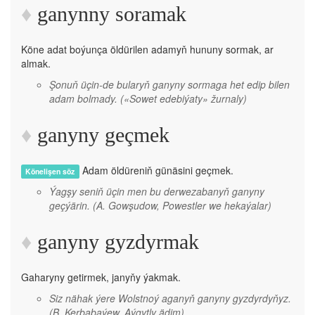
ganynny soramak
Köne adat boýunça öldürilen adamyň hununy sormak, ar
almak.
Şonuň üçin-de bularyň ganyny sormaga het edip bilen
adam bolmady.
(«Sowet edebiýaty» žurnaly)
ganyny geçmek
Adam öldüreniň günäsini geçmek.
Könelişen söz
Ýagşy seniň üçin men bu derwezabanyň ganyny
geçýärin.
(A. Gowşudow, Powestler we hekaýalar)
ganyny gyzdyrmak
Gaharyny getirmek, janyňy ýakmak.
Siz nähak ýere Wolstnoý aganyň ganyny gyzdyrdyňyz.
(B. Kerbabaýew, Aýgytly ädim)