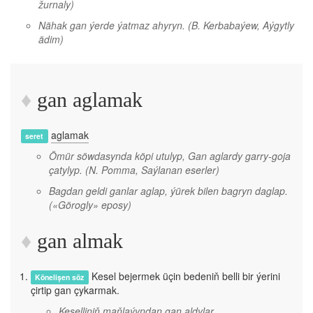
žurnaly)
Nähak gan ýerde ýatmaz ahyryn.
(B. Kerbabaýew, Aýgytly
ädim)
gan aglamak
aglamak
seret
Ömür söwdasynda köpi utulyp, Gan aglardy garry-goja
çatylyp.
(N. Pomma, Saýlanan eserler)
Bagdan geldi ganlar aglap, ýürek bilen bagryn daglap.
(«Görogly» eposy)
gan almak
Kesel bejermek üçin bedeniň belli bir ýerini
Könelişen söz
çirtip gan çykarmak.
Keselliniň maňlaýyndan gan aldylar.