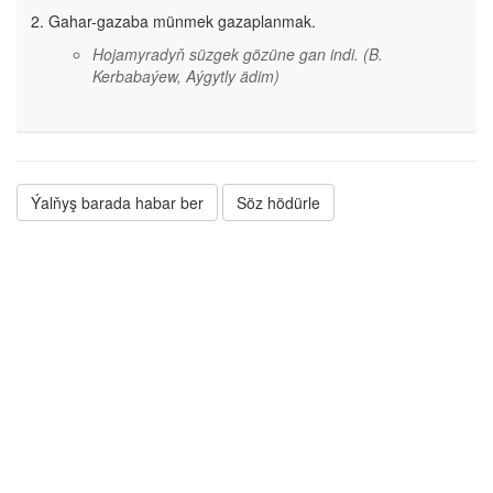
Gahar-gazaba münmek gazaplanmak.
Hojamyradyň süzgek gözüne gan indi.
(B.
Kerbabaýew, Aýgytly ädim)
Ýalňyş barada habar ber
Söz hödürle