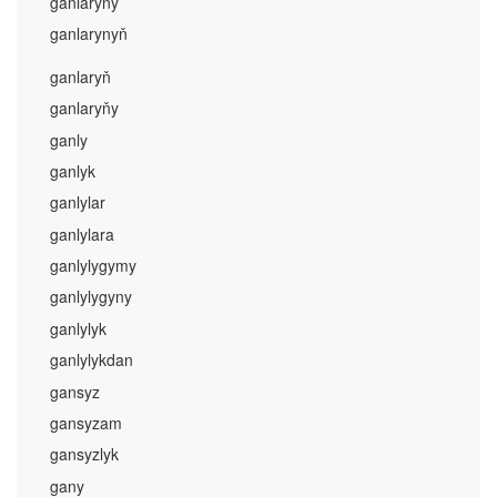
ganlaryny
ganlarynyň
ganlaryň
ganlaryňy
ganly
ganlyk
ganlylar
ganlylara
ganlylygymy
ganlylygyny
ganlylyk
ganlylykdan
gansyz
gansyzam
gansyzlyk
gany