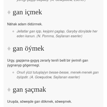
gan içmek
Nähak adam öldürmek.
Jellatlar gan içip, keýpini çaglap, Garyby dünýäde her
eden kanun.
(N. Pomma, Saýlanan eserler)
gan öýmek
Urgy, gapjama-gygyş zerarly teniň belli bir ýeriniň gan
ýygnanyp gögermegi.
Onuň ýüzi tutuşlaýyn besse-besse, menek-menek gan
öýüpdir.
(A. Gowşudow, Saýlanan eserler)
gan şaçmak
Uruşda, söweşde gan dökmek, söweşmek.