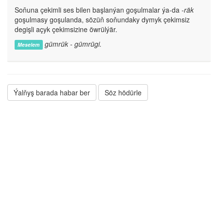
Soňuna çekimli ses bilen başlanýan goşulmalar ýa-da
-räk
goşulmasy goşulanda, sözüň soňundaky dymyk çekimsiz
degişli açyk çekimsizine öwrülýär.
gümrük - gümrügi.
Meselem
Ýalňyş barada habar ber
Söz hödürle