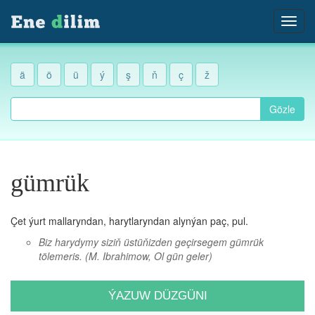
ä
ö
ü
ý
ş
ň
ç
ž
Gözle
gümrük
Çet ýurt mallaryndan, harytlaryndan alynýan paç, pul.
Biz harydymy siziň üstüňizden geçirsegem gümrük
tölemeris.
(M. Ibrahimow, Ol gün geler)
ÝAZUW DÜZGÜNI