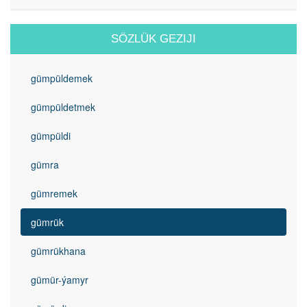
SÖZLÜK GEZIJI
gümpüldemek
gümpüldetmek
gümpüldi
gümra
gümremek
gümrük
gümrükhana
gümür-ýamyr