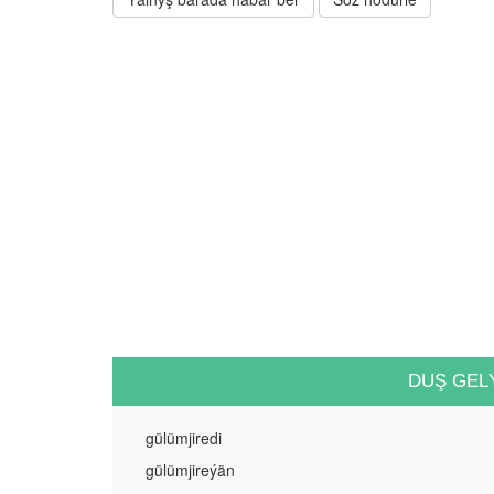
DUŞ GEL
gülümjiredi
gülümjireýän