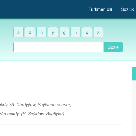
Türkmen dili
Sözlük
ä
ö
ü
ý
ş
ň
ç
ž
Gözle
akdy.
(A. Durdyýew, Saýlanan eserler)
jiräp bakdy.
(R. Seýidow, Bagtlylar)