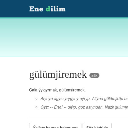
gülümjiremek
işlik
Çala ýylgyrmak, gülümsiremek.
Atynyň agyzzyrygyny aýryp, Altyna gülümjiräp b
Gyz: -- Erte! -- diýip, göz astyndan, Näzli gülüm
Ýalňyş barada habar ber
Söz hödürle