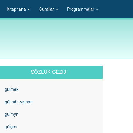
Kitaphana
Gurallar
Programmalar
SÖZLÜK GEZIJI
gülmek
gülmän-yşman
gülmyh
gülşen