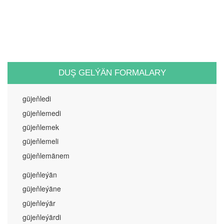
DUŞ GELÝÄN FORMALARY
güjeňledi
güjeňlemedi
güjeňlemek
güjeňlemeli
güjeňlemänem
güjeňleýän
güjeňleýäne
güjeňleýär
güjeňleýärdi