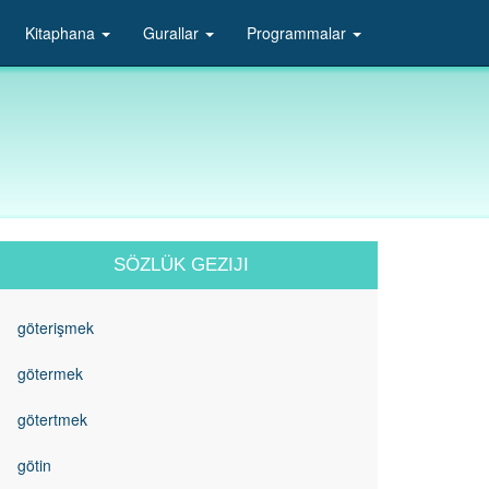
Kitaphana
Gurallar
Programmalar
SÖZLÜK GEZIJI
göterişmek
götermek
götertmek
götin