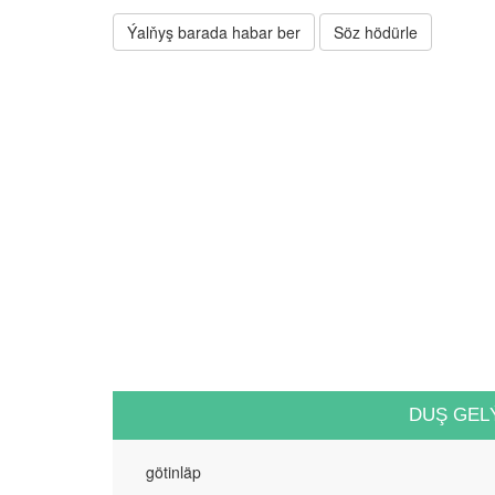
Ýalňyş barada habar ber
Söz hödürle
DUŞ GEL
götinläp