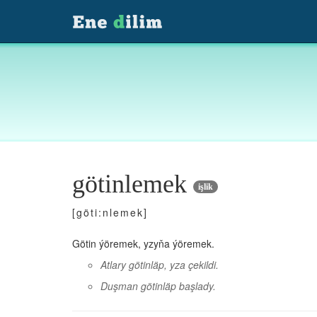
götinlemek
işlik
[göti:nlemek]
Götin ýöremek, yzyňa ýöremek.
Atlary götinläp, yza çekildi.
Duşman götinläp başlady.