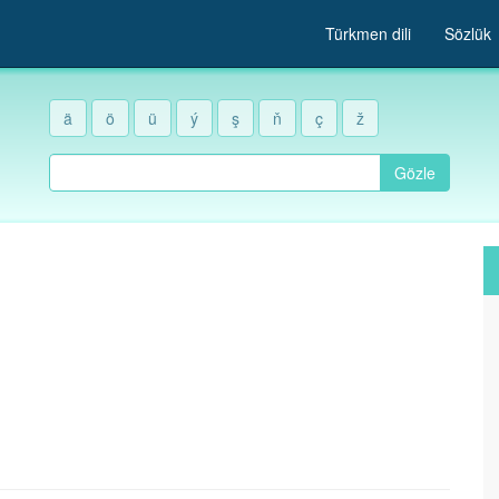
Türkmen dili
Sözlük
ä
ö
ü
ý
ş
ň
ç
ž
Gözle