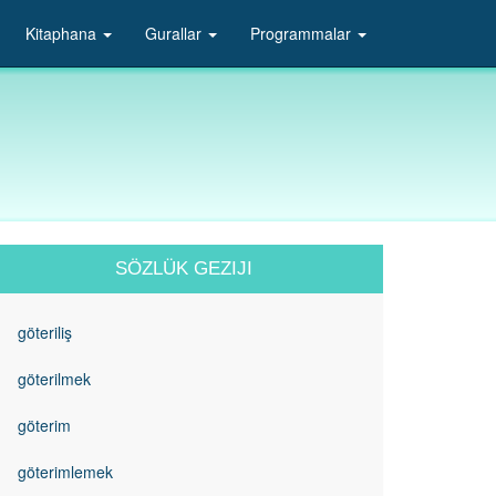
Kitaphana
Gurallar
Programmalar
SÖZLÜK GEZIJI
göteriliş
göterilmek
göterim
göterimlemek