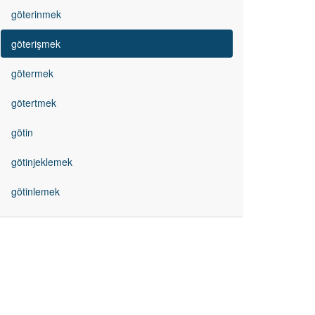
göterinmek
göterişmek
götermek
götertmek
götin
götinjeklemek
götinlemek