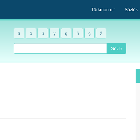
Türkmen dili
Sözlük
ä
ö
ü
ý
ş
ň
ç
ž
Gözle