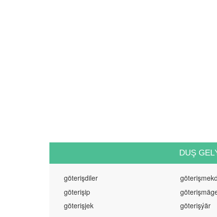
DUŞ GEL
göterişdiler
göterişmek
göterişip
göterişmäg
göterişjek
göterişýär