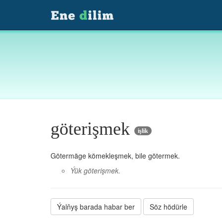
göterişmek
işlik
Götermäge kömekleşmek, bile götermek.
Ýük göterişmek.
Ýalňyş barada habar ber
Söz hödürle