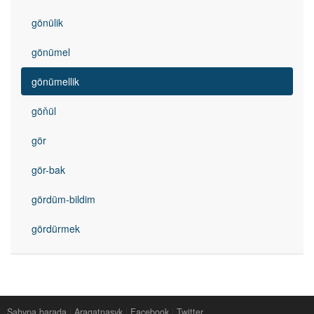
gönülik
gönümel
gönümellik
göňül
gör
gör-bak
gördüm-bildim
gördürmek
Sahypa barada
|
Aragatnaşyk
|
Facebook
|
Twitter