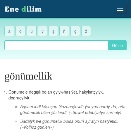
ä
ö
ü
ý
ş
ň
ç
ž
Gözle
gönümellik
Gönümele degişli bolan gylyk-häsiýet, hakykatçylyk,
dogruçyllyk.
Agşam indi köşeşen Guzubaýewiň ýanyna bardy-da, oňa
gönümellik bilen ýüzlendi.
(«Sowet edebiýaty» žurnaly)
Sadalyk we gönümellik bolsa onuň aýratyn häsiýetidi.
(«Kolhoz günleri»)