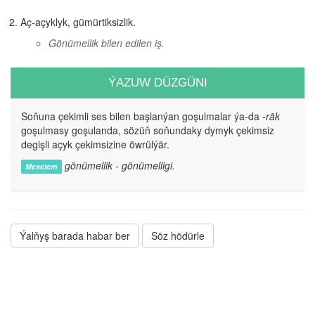
Aç-açyklyk, gümürtiksizlik.
Gönümellik bilen edilen iş.
ÝAZUW DÜZGÜNI
Soňuna çekimli ses bilen başlanýan goşulmalar ýa-da
-räk
goşulmasy goşulanda, sözüň soňundaky dymyk çekimsiz
degişli açyk çekimsizine öwrülýär.
gönümellik - gönümelligi.
Meselem
Ýalňyş barada habar ber
Söz hödürle