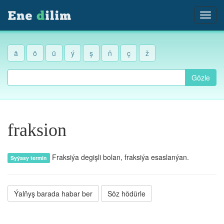
ä
ö
ü
ý
ş
ň
ç
ž
Gözle
fraksion
Fraksiýa degişli bolan, fraksiýa esaslanýan.
Syýasy termin
Ýalňyş barada habar ber
Söz hödürle