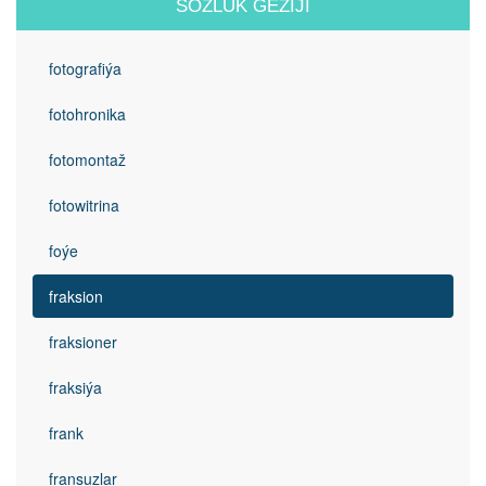
SÖZLÜK GEZIJI
fotografiýa
fotohronika
fotomontaž
fotowitrina
foýe
fraksion
fraksioner
fraksiýa
frank
fransuzlar