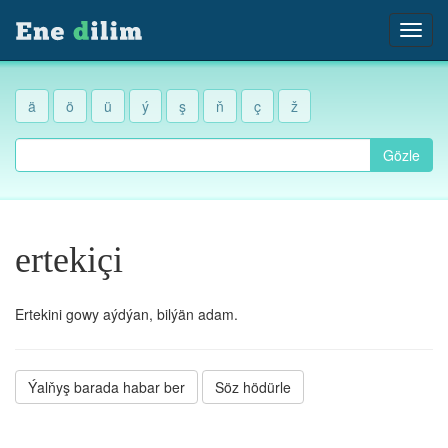
ä
ö
ü
ý
ş
ň
ç
ž
Gözle
ertekiçi
Ertekini gowy aýdýan, bilýän adam.
Ýalňyş barada habar ber
Söz hödürle