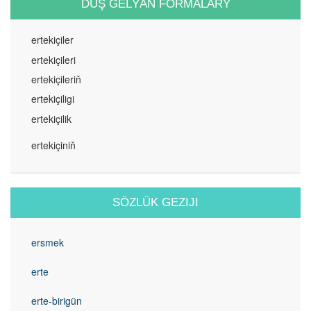
DUŞ GELÝÄN FORMALARY
ertekiçiler
ertekiçileri
ertekiçileriň
ertekiçiligi
ertekiçilik
ertekiçiniň
SÖZLÜK GEZIJI
ersmek
erte
erte-birigün