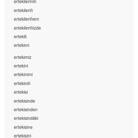
ertekileriniň
ertekileriň
ertekileriňem
ertekileriňizde
ertekili
ertekimi
ertekimiz
ertekini
ertekinimi
ertekiniň
ertekisi
ertekisinde
ertekisinden
ertekisindäki
ertekisine
ertekisini