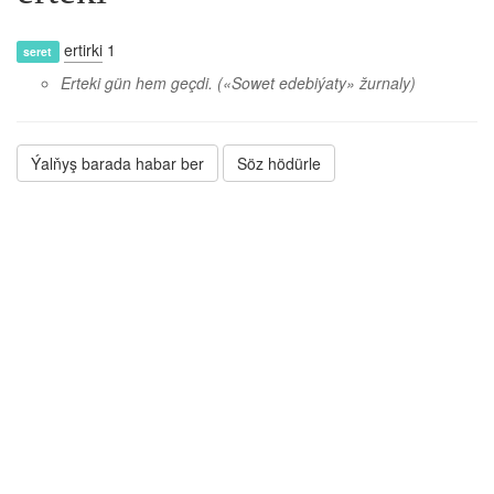
ertirki
1
seret
Erteki gün hem geçdi.
(«Sowet edebiýaty» žurnaly)
Ýalňyş barada habar ber
Söz hödürle