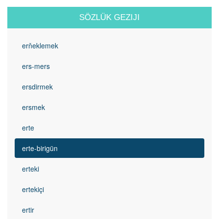
SÖZLÜK GEZIJI
erňeklemek
ers-mers
ersdirmek
ersmek
erte
erte-birigün
erteki
ertekiçi
ertir