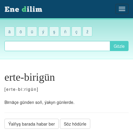
ä
ö
ü
ý
ş
ň
ç
ž
Gözle
erte-birigün
[erte-bi:rigün]
Birnäçe günden soň, ýakyn günlerde.
Ýalňyş barada habar ber
Söz hödürle