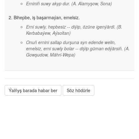
Erniniň suwy akyp dur.
(A. Alamyşow, Sona)
Bihepbe, iş başarmaýan, emelsiz.
Erni suwly, hepbesiz -- diýip, özüne igenýärdi.
(B.
Kerbabaýew, Aýsoltan)
Onuň ernini sallap durşuna syn edende welin,
emelsiz, erni suwly bolar -- diýip güman edýärsiň.
(A.
Gowşudow, Mähri-Wepa)
Ýalňyş barada habar ber
Söz hödürle