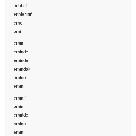
erinleri
erinleriniň
erne
erni
ernim
erninde
erninden
ernindäki
ernine
ernini
erniniň
erniň
erniňden
erniňe
erniňi