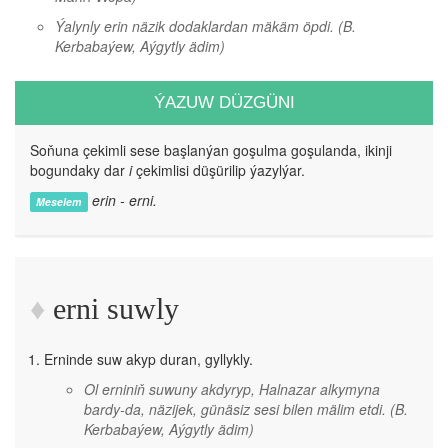
Ýalynly erin näzik dodaklardan mäkäm öpdi.
(B.
Kerbabaýew, Aýgytly ädim)
ÝAZUW DÜZGÜNI
Soňuna çekimli sese başlanýan goşulma goşulanda, ikinji
bogundaky dar
i
çekimlisi düşürilip ýazylýar.
erin - erni.
Meselem
erni suwly
Erninde suw akyp duran, gyllykly.
Ol erniniň suwuny akdyryp, Halnazar alkymyna
bardy-da, näzijek, günäsiz sesi bilen mälim etdi.
(B.
Kerbabaýew, Aýgytly ädim)