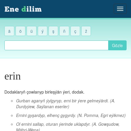
ä
ö
ü
ý
ş
ň
ç
ž
Gözle
erin
Dodaklaryň çowlanyp birleşýän ýeri, dodak.
Gurban aganyň ýylgyryp, erni bir ýere gelmeýärdi.
(A.
Durdyýew, Saýlanan eserler)
Ernini gyşardyp, elhenç gygyrdy.
(N. Pomma, Egri eýikmez)
Ol ernini sallap, oturan ýerinde uklapdyr.
(A. Gowşudow,
Mähri-Wepa)