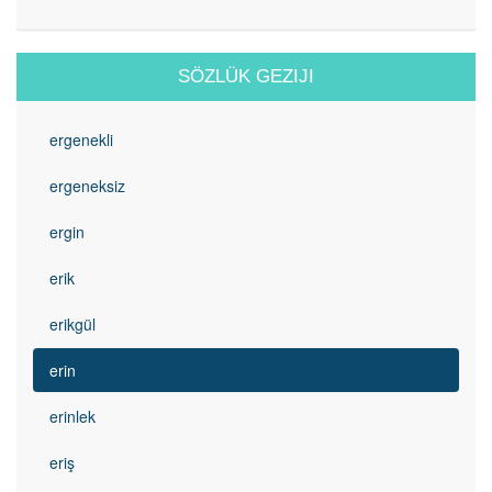
SÖZLÜK GEZIJI
ergenekli
ergeneksiz
ergin
erik
erikgül
erin
erinlek
eriş