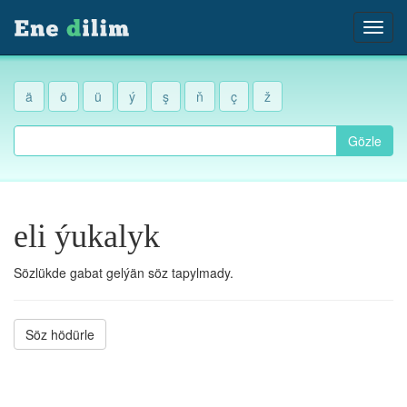
ä
ö
ü
ý
ş
ň
ç
ž
Gözle
eli ýukalyk
Sözlükde gabat gelýän söz tapylmady.
Söz hödürle