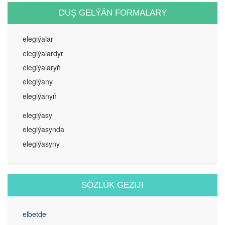
DUŞ GELÝÄN FORMALARY
elegiýalar
elegiýalardyr
elegiýalaryň
elegiýany
elegiýanyň
elegiýasy
elegiýasynda
elegiýasyny
SÖZLÜK GEZIJI
elbetde