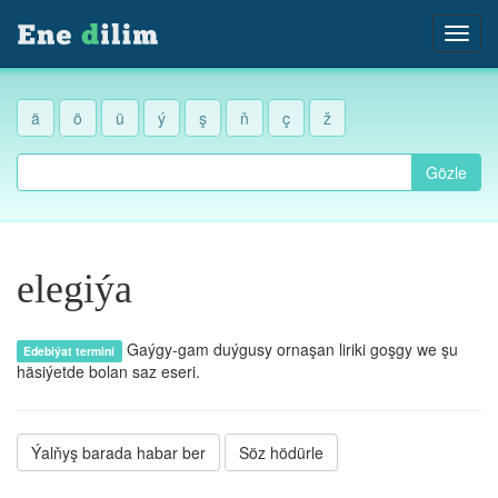
ä
ö
ü
ý
ş
ň
ç
ž
Gözle
elegiýa
Gaýgy-gam duýgusy ornaşan liriki goşgy we şu
Edebiýat termini
häsiýetde bolan saz eseri.
Ýalňyş barada habar ber
Söz hödürle