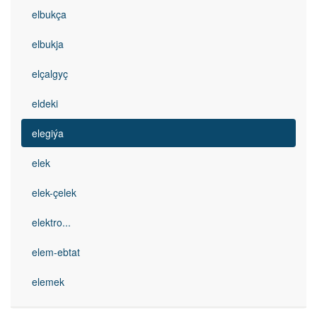
elbukça
elbukja
elçalgyç
eldeki
elegiýa
elek
elek-çelek
elektro...
elem-ebtat
elemek