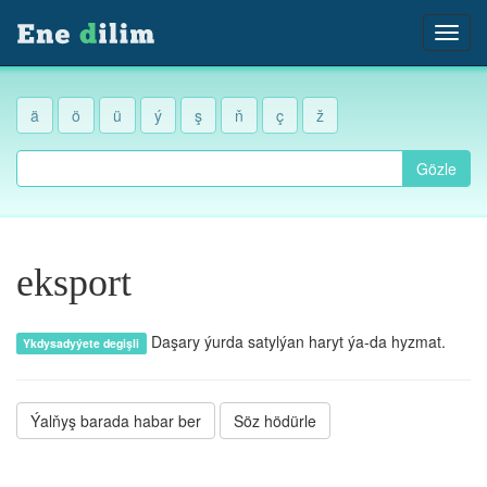
ä
ö
ü
ý
ş
ň
ç
ž
Gözle
eksport
Daşary ýurda satylýan haryt ýa-da hyzmat.
Ykdysadyýete degişli
Ýalňyş barada habar ber
Söz hödürle