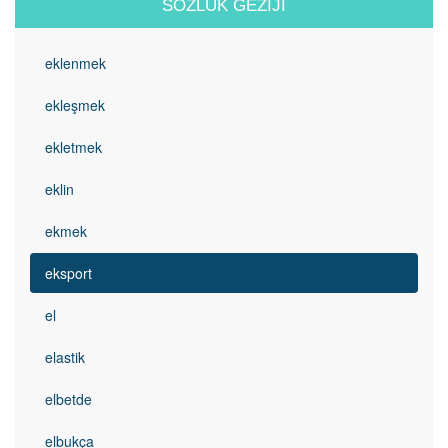
SÖZLÜK GEZIJI
eklenmek
ekleşmek
ekletmek
eklin
ekmek
eksport
el
elastik
elbetde
elbukça