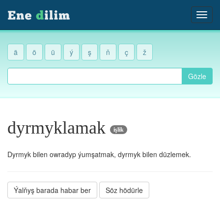
ä
ö
ü
ý
ş
ň
ç
ž
Gözle
dyrmyklamak
işlik
Dyrmyk bilen owradyp ýumşatmak, dyrmyk bilen düzlemek.
Ýalňyş barada habar ber
Söz hödürle