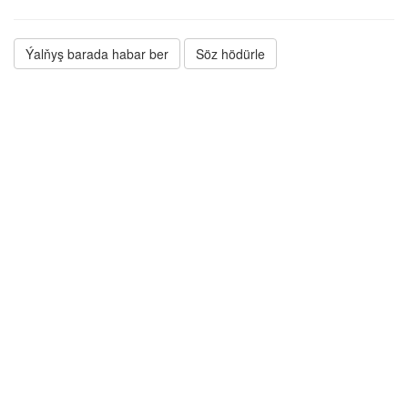
Ýalňyş barada habar ber
Söz hödürle