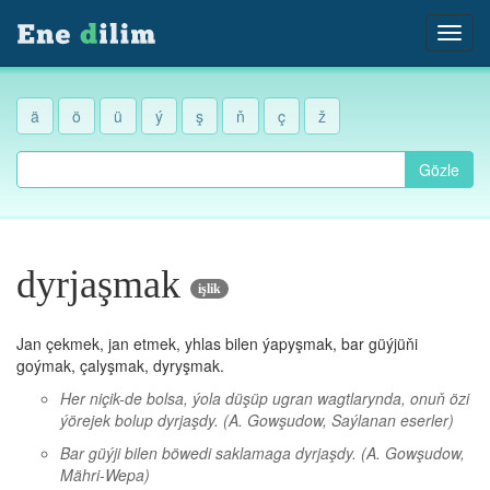
ä
ö
ü
ý
ş
ň
ç
ž
Gözle
dyrjaşmak
işlik
Jan çekmek, jan etmek, yhlas bilen ýapyşmak, bar güýjüňi
goýmak, çalyşmak, dyryşmak.
Her niçik-de bolsa, ýola düşüp ugran wagtlarynda, onuň özi
ýörejek bolup dyrjaşdy.
(A. Gowşudow, Saýlanan eserler)
Bar güýji bilen böwedi saklamaga dyrjaşdy.
(A. Gowşudow,
Mähri-Wepa)