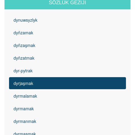
SÖZLÜK GEZIJI
dynuwsyzlyk
dyňzamak
dyňzaşmak
dyňzatmak
dyr-pytrak
dyrjaşmak
dyrmalamak
dyrmamak
dyrmanmak
dyrmaşmak