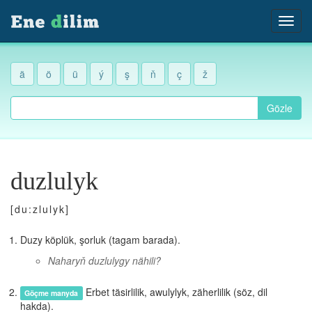
ä
ö
ü
ý
ş
ň
ç
ž
Gözle
duzlulyk
[du:zlulyk]
Duzy köplük, şorluk (tagam barada).
Naharyň duzlulygy nähili?
Erbet täsirlilik, awulylyk, zäherlilik (söz, dil
Göçme manyda
hakda).