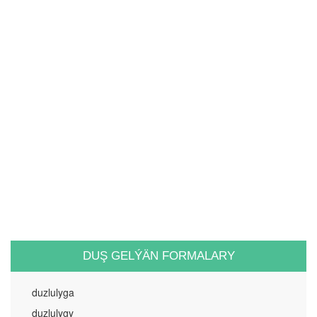
DUŞ GELÝÄN FORMALARY
duzlulyga
duzlulygy