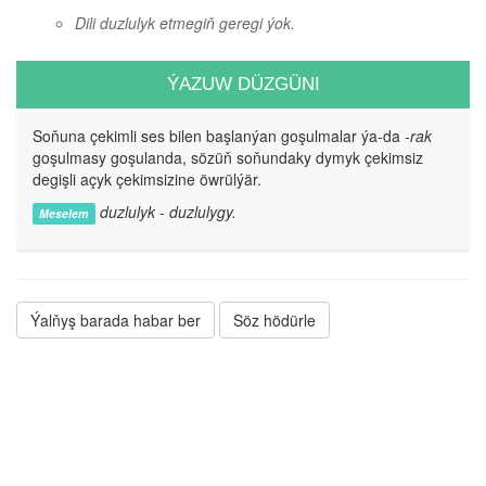
Dili duzlulyk etmegiň geregi ýok.
ÝAZUW DÜZGÜNI
Soňuna çekimli ses bilen başlanýan goşulmalar ýa-da
-rak
goşulmasy goşulanda, sözüň soňundaky dymyk çekimsiz
degişli açyk çekimsizine öwrülýär.
duzlulyk - duzlulygy.
Meselem
Ýalňyş barada habar ber
Söz hödürle