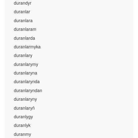
durandyr
duranlar
duranlara
duranlaram
duranlarda
duranlarmyka
duranlary
duranlarymy
duranlaryna
duranlarynda
duranlaryndan
duranlaryny
duranlaryň
duranlygy
duranlyk
duranmy