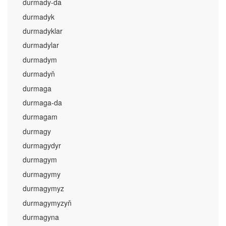
durmady-da
durmadyk
durmadyklar
durmadylar
durmadym
durmadyň
durmaga
durmaga-da
durmagam
durmagy
durmagydyr
durmagym
durmagymy
durmagymyz
durmagymyzyň
durmagyna