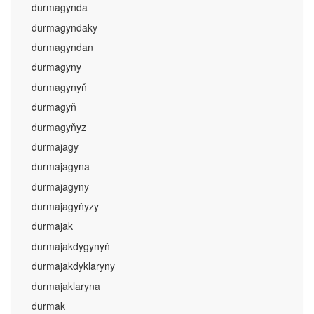
durmagynda
durmagyndaky
durmagyndan
durmagyny
durmagynyň
durmagyň
durmagyňyz
durmajagy
durmajagyna
durmajagyny
durmajagyňyzy
durmajak
durmajakdygynyň
durmajakdyklaryny
durmajaklaryna
durmak