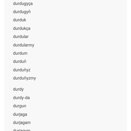
durdugyça
durdugyň
durduk
durdukça
durdular
durdularmy
durdum
durduň
durduňyz
durduňyzmy
durdy
durdy-da
durgun
durjaga
durjagam
durjagym