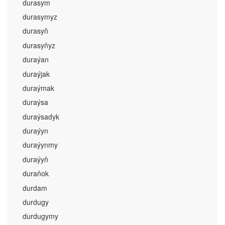
durasym
durasymyz
durasyň
durasyňyz
duraýan
duraýjak
duraýmak
duraýsa
duraýsadyk
duraýyn
duraýynmy
duraýyň
duraňok
durdam
durdugy
durdugymy