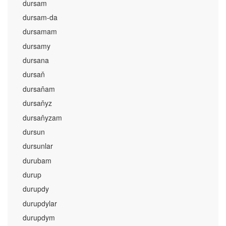
dursam
dursam-da
dursamam
dursamy
dursana
dursaň
dursaňam
dursaňyz
dursaňyzam
dursun
dursunlar
durubam
durup
durupdy
durupdylar
durupdym