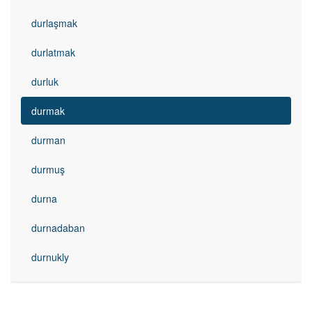
durlaşmak
durlatmak
durluk
durmak
durman
durmuş
durna
durnadaban
durnukly