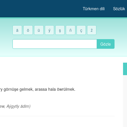
Türkmen dili
Sözlük
ä
ö
ü
ý
ş
ň
ç
ž
Gözle
y görnüşe gelmek, arassa hala öwrülmek.
ew, Aýgytly ädim)