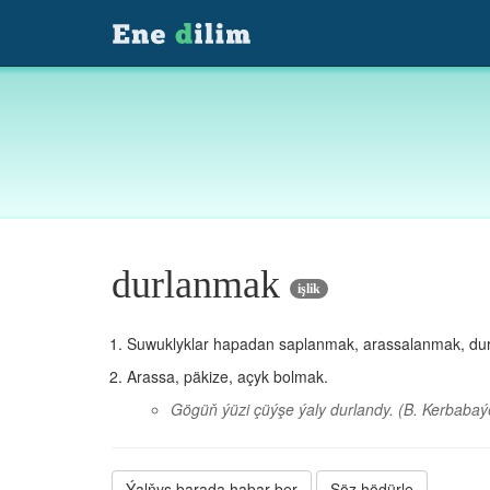
durlanmak
işlik
Suwuklyklar hapadan saplanmak, arassalanmak, dur
Arassa, päkize, açyk bolmak.
Gögüň ýüzi çüýşe ýaly durlandy.
(B. Kerbabaý
Ýalňyş barada habar ber
Söz hödürle