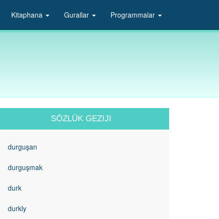
Kitaphana
Gurallar
Programmalar
SÖZLÜK GEZIJI
durguşan
durguşmak
durk
durkly