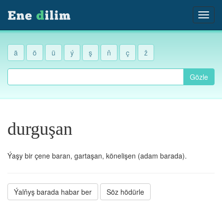
ä
ö
ü
ý
ş
ň
ç
ž
Gözle
durguşan
Ýaşy bir çene baran, gartaşan, könelişen (adam barada).
Ýalňyş barada habar ber
Söz hödürle