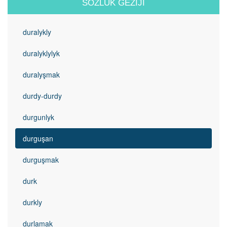
SÖZLÜK GEZIJI
duralykly
duralyklylyk
duralyşmak
durdy-durdy
durgunlyk
durguşan
durguşmak
durk
durkly
durlamak