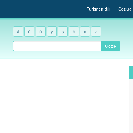
Türkmen dili
Sözlük
ä
ö
ü
ý
ş
ň
ç
ž
Gözle