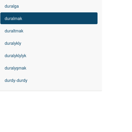
duralga
duralmak
duraltmak
duralykly
duralyklylyk
duralyşmak
durdy-durdy