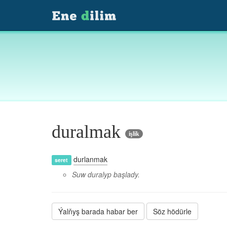
duralmak
işlik
durlanmak
seret
Suw duralyp başlady.
Ýalňyş barada habar ber
Söz hödürle