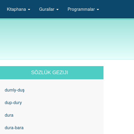
Kitaphana
Gurallar
Programmalar
SÖZLÜK GEZIJI
dumly-duş
dup-dury
dura
dura-bara