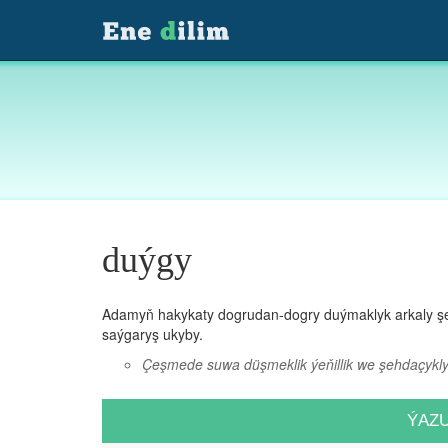
duýgy
Adamyň hakykaty dogrudan-dogry duýmaklyk arkaly şeki
saýgaryş ukyby.
Çeşmede suwa düşmeklik ýeňillik we şehdaçykly
ÝAZ