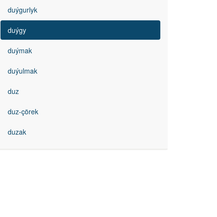
duýgurlyk
duýgy
duýmak
duýulmak
duz
duz-çörek
duzak