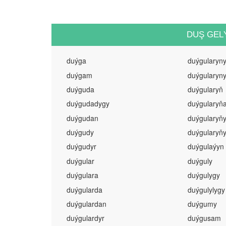
DUŞ GEL
duýga
duýgularyn
duýgam
duýgularyn
duýguda
duýgularyň
duýgudadygy
duýgularyň
duýgudan
duýgularyň
duýgudy
duýgularyň
duýgudyr
duýgulaýyn
duýgular
duýguly
duýgulara
duýgulygy
duýgularda
duýgulylygy
duýgulardan
duýgumy
duýgulardyr
duýgusam