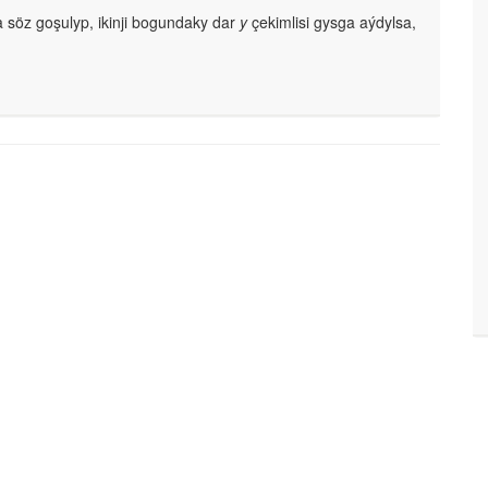
 söz goşulyp, ikinji bogundaky dar
y
çekimlisi gysga aýdylsa,