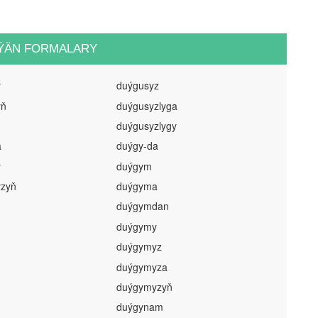
ÝÄN FORMALARY
y
duýgusyz
yň
duýgusyzlyga
duýgusyzlygy
a
duýgy-da
y
duýgym
yzyň
duýgyma
duýgymdan
duýgymy
duýgymyz
duýgymyza
duýgymyzyň
duýgynam