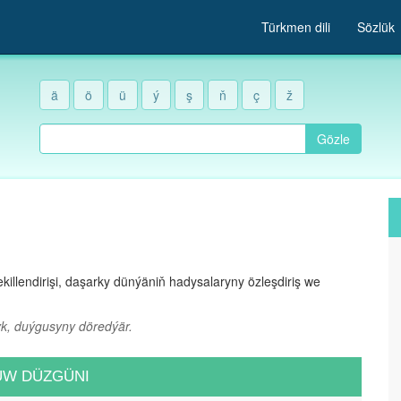
Türkmen dili
Sözlük
ä
ö
ü
ý
ş
ň
ç
ž
Gözle
llendirişi, daşarky dünýäniň hadysalaryny özleşdiriş we
k, duýgusyny döredýär.
UW DÜZGÜNI