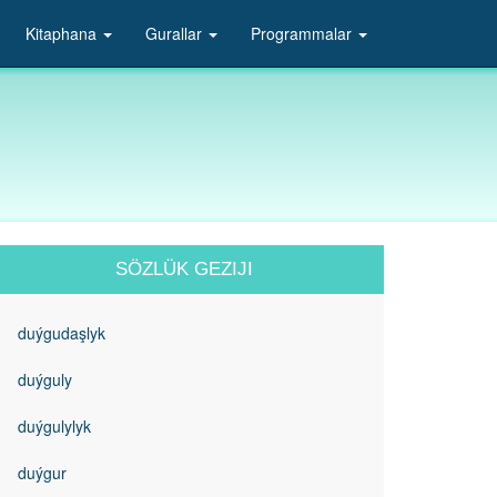
Kitaphana
Gurallar
Programmalar
SÖZLÜK GEZIJI
duýgudaşlyk
duýguly
duýgulylyk
duýgur