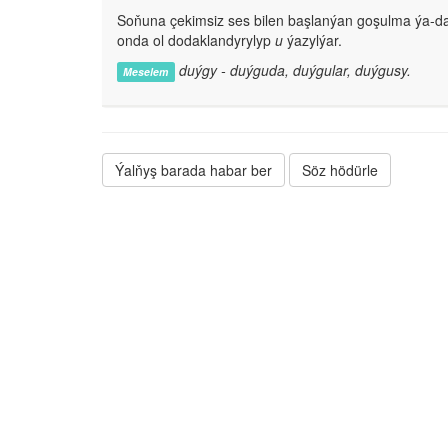
Soňuna çekimsiz ses bilen başlanýan goşulma ýa-da
onda ol dodaklandyrylyp
u
ýazylýar.
duýgy - duýguda, duýgular, duýgusy.
Meselem
Ýalňyş barada habar ber
Söz hödürle