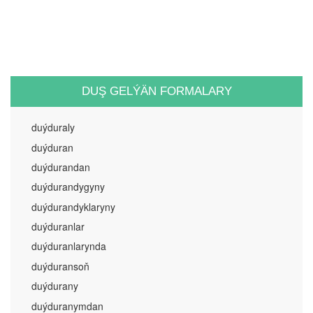
DUŞ GELÝÄN FORMALARY
duýduraly
duýduran
duýdurandan
duýdurandygyny
duýdurandyklaryny
duýduranlar
duýduranlarynda
duýduransoň
duýdurany
duýduranymdan