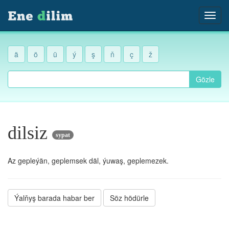
ä
ö
ü
ý
ş
ň
ç
ž
Gözle
dilsiz
sypat
Az gepleýän, geplemsek däl, ýuwaş, geplemezek.
Ýalňyş barada habar ber
Söz hödürle