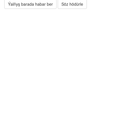
Ýalňyş barada habar ber
Söz hödürle