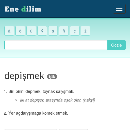
ä
ö
ü
ý
ş
ň
ç
ž
Gözle
depişmek
işlik
Biri-biriňi depmek, toýnak salyşmak.
Iki at depişer, arasynda eşek öler.
(nakyl)
Ýer agdaryşmaga kömek etmek.