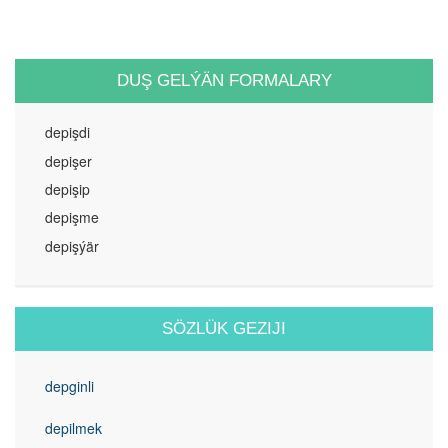
DUŞ GELÝÄN FORMALARY
depişdi
depişer
depişip
depişme
depişýär
SÖZLÜK GEZIJI
depginli
depilmek