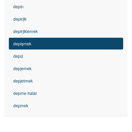
depin
depirjik
depirjiklemek
depişmek
depiz
depjemek
depjetmek
depme-halal
depmek