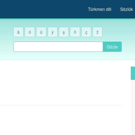
Türkmen dili
Sözlük
ä
ö
ü
ý
ş
ň
ç
ž
Gözle