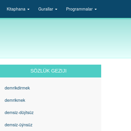
Kitaphana
Gurallar
Programmalar
SÖZLÜK GEZIJI
demrikdirmek
demrikmek
demsiz-düýtsüz
demsiz-üýnsüz