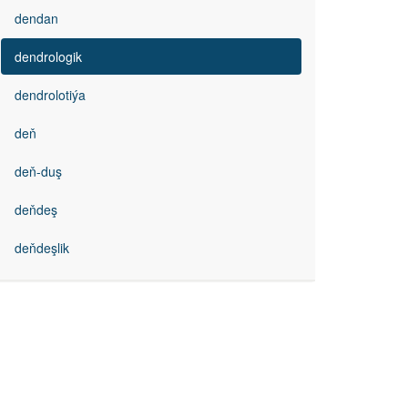
dendan
dendrologik
dendrolotiýa
deň
deň-duş
deňdeş
deňdeşlik