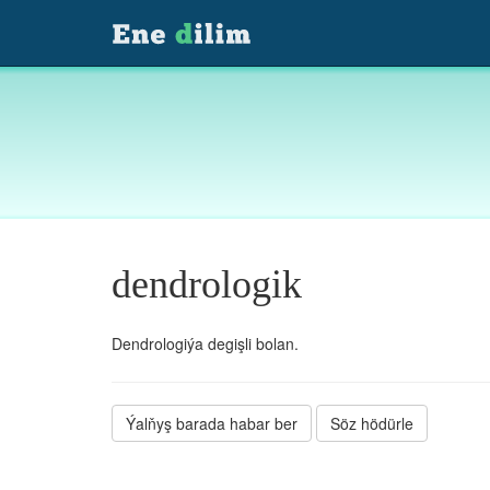
dendrologik
Dendrologiýa degişli bolan.
Ýalňyş barada habar ber
Söz hödürle