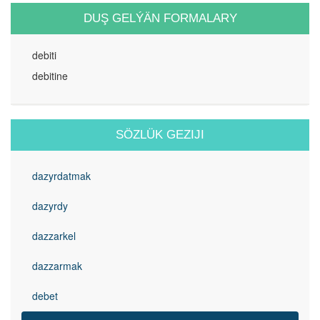
DUŞ GELÝÄN FORMALARY
debiti
debitine
SÖZLÜK GEZIJI
dazyrdatmak
dazyrdy
dazzarkel
dazzarmak
debet