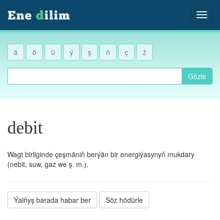
ä
ö
ü
ý
ş
ň
ç
ž
Gözle
debit
Wagt birliginde çeşmäniň berýän bir energiýasynyň mukdary
(nebit, suw, gaz we ş. m.).
Ýalňyş barada habar ber
Söz hödürle