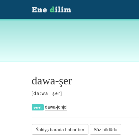
dawa-şer
[da:wa:-şer]
dawa-jenjel
seret
Ýalňyş barada habar ber
Söz hödürle