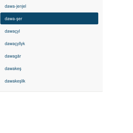
dawa-jenjel
dawa-şer
dawaçyl
dawaçyllyk
dawagär
dawakeş
dawakeşlik