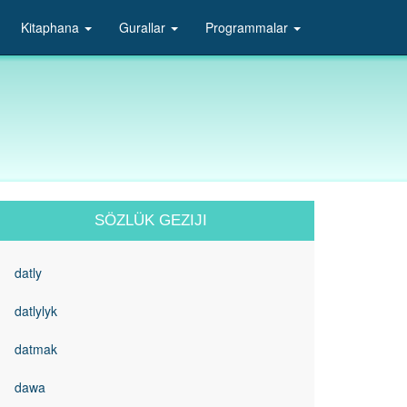
Kitaphana
Gurallar
Programmalar
SÖZLÜK GEZIJI
datly
datlylyk
datmak
dawa