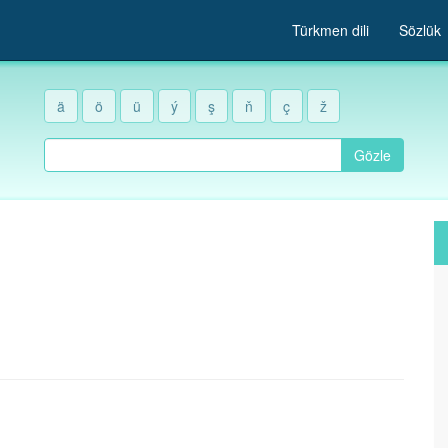
Türkmen dili
Sözlük
ä
ö
ü
ý
ş
ň
ç
ž
Gözle