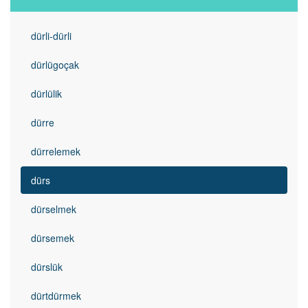
dürli-dürli
dürlügoçak
dürlülik
dürre
dürrelemek
dürs
dürselmek
dürsemek
dürslük
dürtdürmek