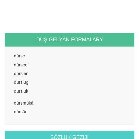
DUŞ GELÝÄN FORMALARY
dürse
dürsedi
dürsler
dürslügi
dürslük
dürsmükä
dürsün
SÖZLÜK GEZIJI