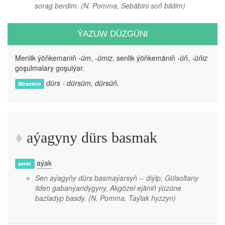
sorag berdim.
(N. Pomma, Sebäbini soň bildim)
ÝAZUW DÜZGÜNI
Menlik ýöňkemaniň
-üm
,
-ümiz
, senlik ýöňkemäniň
-üň
,
-üňiz
goşulmalary goşulýar.
dürs - dürsüm, dürsüň.
Meselem
aýagyny dürs basmak
aýak
seret
Sen aýagyňy dürs basmaýarsyň -- diýip, Gülsoltany
ilden gabanýandygyny, Akgözel ejäniň ýüzüne
bazladyp basdy.
(N. Pomma, Taýlak hyzzyn)