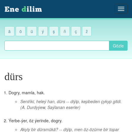
ä
ö
ü
ý
ş
ň
ç
ž
Gözle
dürs
Dogry, mamla, hak.
Seniňki, heleý han, dürs -- diýip, kepbeden çykyp gitdi.
(A. Durdyýew, Saýlanan eserler)
Ýerbe-ýer, öz ýerinde, dogry.
Akyly bir dürsmükä? -- diýip, men öz-özüme bir topar