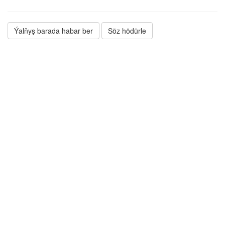
Ýalňyş barada habar ber
Söz hödürle