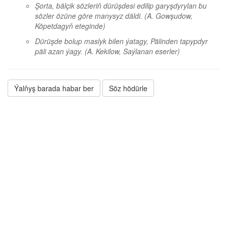
Şorta, bälçik sözleriň dürüşdesi edilip garyşdyrylan bu
sözler özüne göre manysyz däldi.
(A. Gowşudow,
Köpetdagyň eteginde)
Dürüşde bolup maslyk bilen ýatagy, Pälinden tapypdyr
päli azan ýagy.
(A. Kekilow, Saýlanan eserler)
Ýalňyş barada habar ber
Söz hödürle