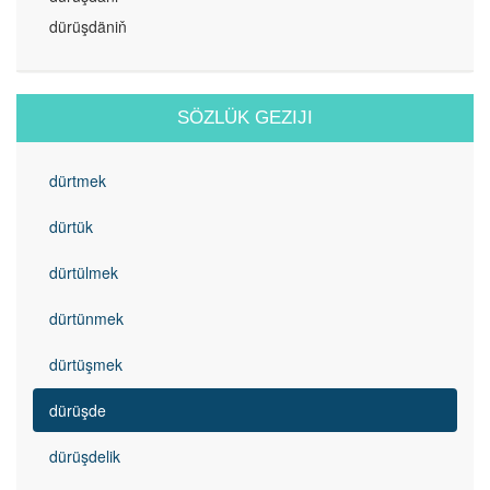
dürüşdäniň
SÖZLÜK GEZIJI
dürtmek
dürtük
dürtülmek
dürtünmek
dürtüşmek
dürüşde
dürüşdelik