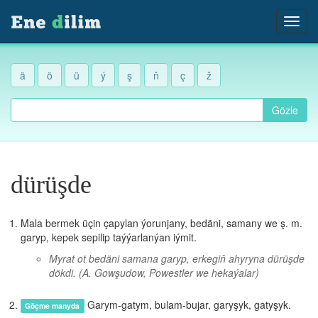
ä
ö
ü
ý
ş
ň
ç
ž
Gözle
dürüşde
Mala bermek üçin çapylan ýorunjany, bedäni, samany we ş. m.
garyp, kepek sepilip taýýarlanýan iýmit.
Myrat ot bedäni samana garyp, erkegiň ahyryna dürüşde
dökdi.
(A. Gowşudow, Powestler we hekaýalar)
Garym-gatym, bulam-bujar, garyşyk, gatyşyk.
Göçme manyda