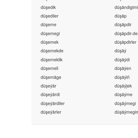
düşedik
düşändigimi
düşediler
düşäp
düşeme
düşäpdir
düşemegi
düşäpdir-de
düşemek
düşäpdirler
düşemekde
düşäý
düşemeklik
düşäýdi
düşemeli
düşäýen
düşemäge
düşäýiň
düşeýär
düşäýjek
düşeýärdi
düşäýme
düşeýärdiler
düşäýmegi
düşeýärler
düşäýmegim