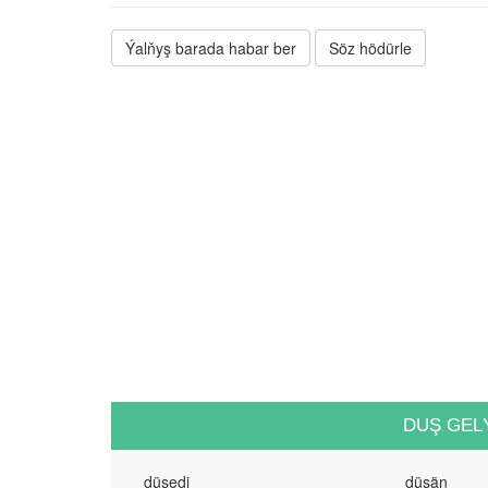
Ýalňyş barada habar ber
Söz hödürle
DUŞ GEL
düşedi
düşän