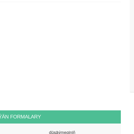
ÝÄN FORMALARY
düşäýmeginiň