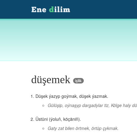
düşemek
işlik
Düşek ýazyp goýmak, düşek ýazmak.
Gülüşip, oýnaşyp dargadylar tiz, Kölge haly dü
Üstüni (ýoluň, köçäniň).
Gaty zat bilen örtmek, örtüp çykmak.