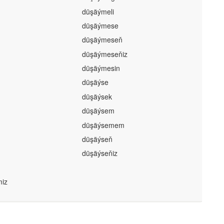
düşäýmeli
düşäýmese
düşäýmeseň
düşäýmeseňiz
düşäýmesin
düşäýse
düşäýsek
düşäýsem
düşäýsemem
düşäýseň
düşäýseňiz
iz