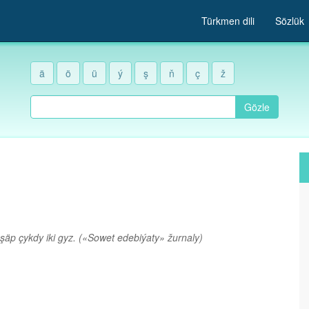
Türkmen dili
Sözlük
ä
ö
ü
ý
ş
ň
ç
ž
Gözle
şäp çykdy iki gyz.
(«Sowet edebiýaty» žurnaly)