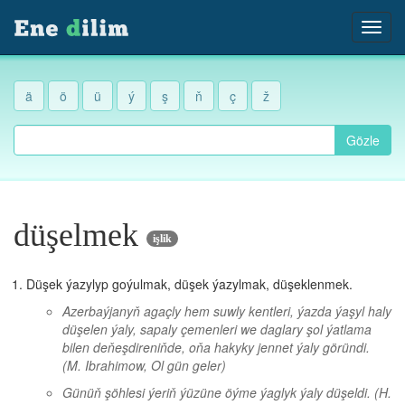
ä
ö
ü
ý
ş
ň
ç
ž
Gözle
düşelmek
işlik
Düşek ýazylyp goýulmak, düşek ýazylmak, düşeklenmek.
Azerbaýjanyň agaçly hem suwly kentleri, ýazda ýaşyl haly
düşelen ýaly, sapaly çemenleri we daglary şol ýatlama
bilen deňeşdireniňde, oňa hakyky jennet ýaly göründi.
(M. Ibrahimow, Ol gün geler)
Günüň şöhlesi ýeriň ýüzüne öýme ýaglyk ýaly düşeldi.
(H.