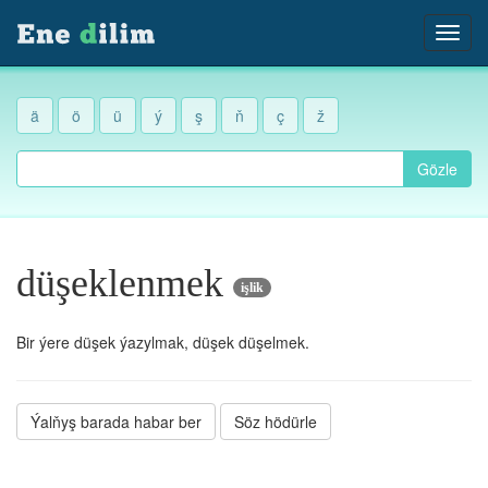
ä
ö
ü
ý
ş
ň
ç
ž
Gözle
düşeklenmek
işlik
Bir ýere düşek ýazylmak, düşek düşelmek.
Ýalňyş barada habar ber
Söz hödürle