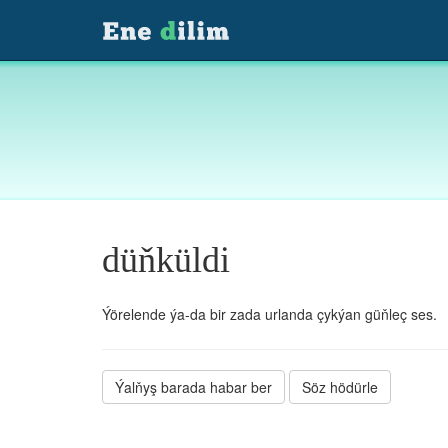
düňküldi
Ýörelende ýa-da bir zada urlanda çykýan güňleç ses.
Ýalňyş barada habar ber
Söz hödürle