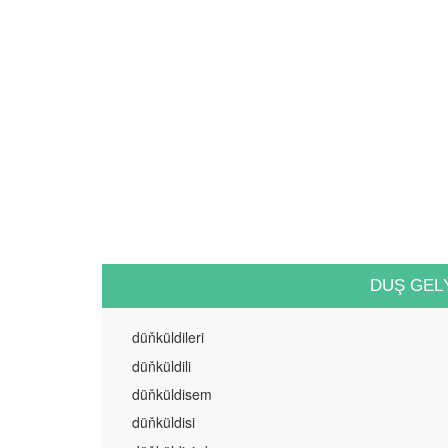
DUŞ GEL
düňküldileri
düňküldili
düňküldisem
düňküldisi