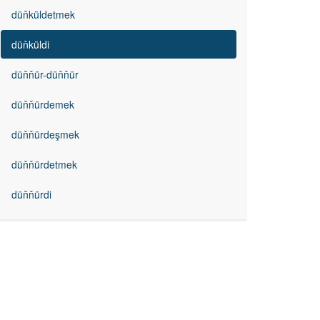
düňküldetmek
düňküldi
düňňür-düňňür
düňňürdemek
düňňürdeşmek
düňňürdetmek
düňňürdi