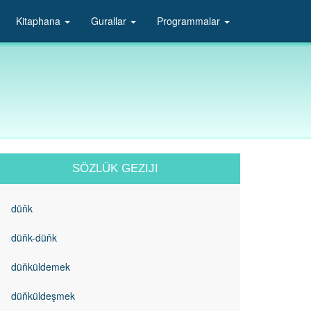
Kitaphana
Gurallar
Programmalar
SÖZLÜK GEZIJI
düňk
düňk-düňk
düňküldemek
düňküldeşmek