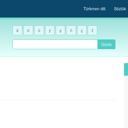
Türkmen dili
Sözlük
ä
ö
ü
ý
ş
ň
ç
ž
Gözle