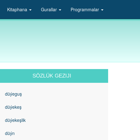
Kitaphana
Gurallar
Programmalar
SÖZLÜK GEZIJI
düýeguş
düýekeş
düýekeşlik
düýn