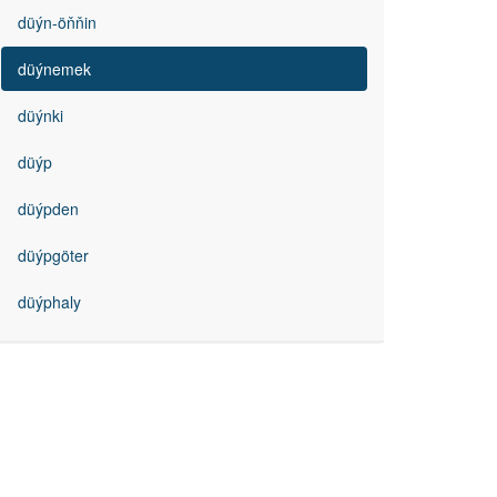
düýn-öňňin
düýnemek
düýnki
düýp
düýpden
düýpgöter
düýphaly