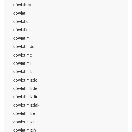
döwletem
döwleti
döwletidi
döwletidir
döwletim
döwletimde
döwletime
döwletimi
döwletimiz
döwletimizde
döwletimizden
döwletimizdir
döwletimizdäki
döwletimize
döwletimizi
döwletimiziň