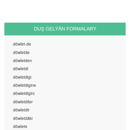
DUŞ GELÝÄN FORMALARY
döwlet-de
döwletde
döwletden
döwletdi
döwletdigi
döwletdigine
döwletdigini
döwletdiler
döwletdir
döwletdäki
döwlete