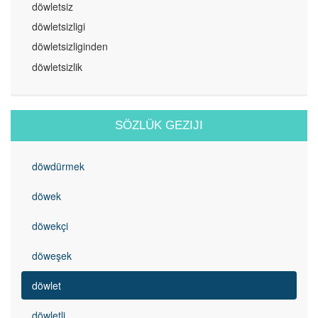
döwletsiz
döwletsizligi
döwletsizliginden
döwletsizlik
SÖZLÜK GEZIJI
döwdürmek
döwek
döwekçi
döweşek
döwlet
döwletli