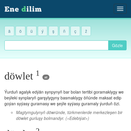
ä
ö
ü
ý
ş
ň
ç
ž
Gözle
1
döwlet
at
Ýurduň agalyk edýän synpynyň bar bolan tertibi goramaklygy we
beýleki synplaryň garşylygyny basmaklygy öňünde maksat edip
goýan syýasy guramasy we şeýle syýasy guramaly ýurduň özi.
Magtymgulynyň döwründe, türkmenlerde merkezleşen bir
döwlet gurluşy bolmandyr.
(«Edebiýat»)
2