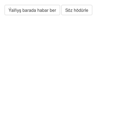
Ýalňyş barada habar ber
Söz hödürle