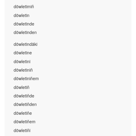
döwletimiň
döwletin
döwletinde
döwletinden
döwletindäki
döwletine
döwletini
döwletiniň
döwletiniňem
döwletiň
döwletiňde
döwletiňden
döwletiňe
döwletiňem
döwletiňi