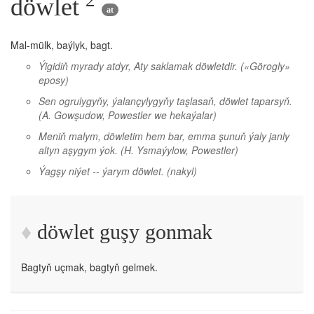
döwlet
at
Mal-mülk, baýlyk, bagt.
Ýigidiň myrady atdyr, Aty saklamak döwletdir.
(«Görogly»
eposy)
Sen ogrulygyňy, ýalançylygyňy taşlasaň, döwlet taparsyň.
(A. Gowşudow, Powestler we hekaýalar)
Meniň malym, döwletim hem bar, emma şunuň ýaly janly
altyn aşygym ýok.
(H. Ysmaýylow, Powestler)
Ýagşy niýet -- ýarym döwlet.
(nakyl)
döwlet guşy gonmak
Bagtyň uçmak, bagtyň gelmek.