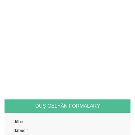
DUŞ GELÝÄN FORMALARY
däbe
däbedir