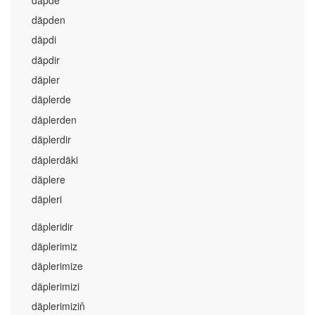
däpden
däpdi
däpdir
däpler
däplerde
däplerden
däplerdir
däplerdäki
däplere
däpleri
däpleridir
däplerimiz
däplerimize
däplerimizi
däplerimiziň