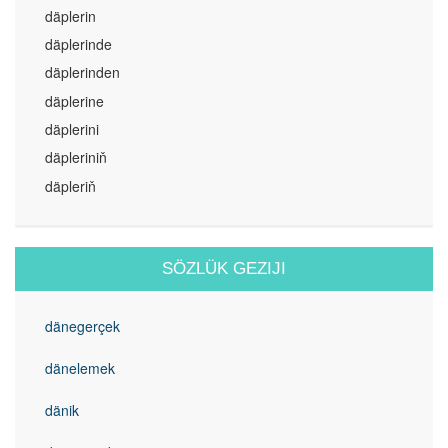
däplerin
däplerinde
däplerinden
däplerine
däplerini
däpleriniň
däpleriň
SÖZLÜK GEZIJI
dänegerçek
dänelemek
dänik