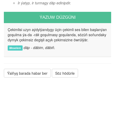
Ir ýatyp, ir turmagy däp edinipdir.
ÝAZUW DÜZGÜNI
Çekimlisi uzyn aýdylýandygy üçin çekimli ses bilen başlanýan
goşulma ýa-da
-räk
goşulmasy goşulanda, sözüň soňundaky
dymyk çekimsiz degişli açyk çekimsizine öwrülýär.
däp - däbim, däbiň.
Meselem
Ýalňyş barada habar ber
Söz hödürle