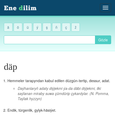
ä
ö
ü
ý
ş
ň
ç
ž
Gözle
däp
Hemmeler tarapyndan kabul edilen düzgün-tertip, dessur, adat.
Daýhanlaryň adaty diýjekmi ýa-da däbi diýjekmi, ilki
saýlanan miraby suwa çümdürip çykardylar.
(N. Pomma,
Taýlak hyzzyn)
Endik, türgenlik, gylyk-häsiýet.