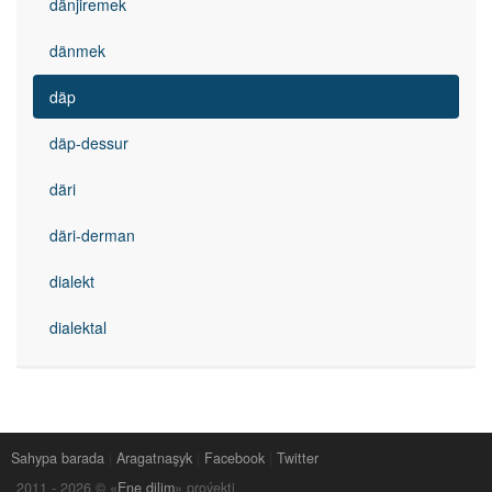
dänjiremek
dänmek
däp
däp-dessur
däri
däri-derman
dialekt
dialektal
Sahypa barada
|
Aragatnaşyk
|
Facebook
|
Twitter
2011 -
2026
© «
Ene dilim
» proýekti.