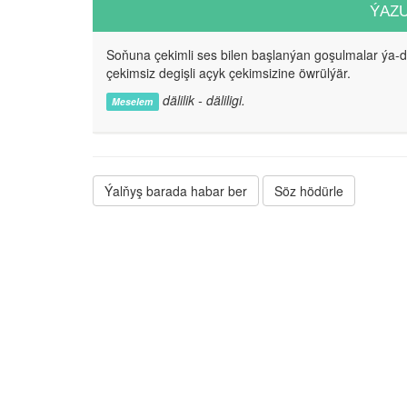
ÝAZ
Soňuna çekimli ses bilen başlanýan goşulmalar ýa-
çekimsiz degişli açyk çekimsizine öwrülýär.
dälilik - däliligi.
Meselem
Ýalňyş barada habar ber
Söz hödürle