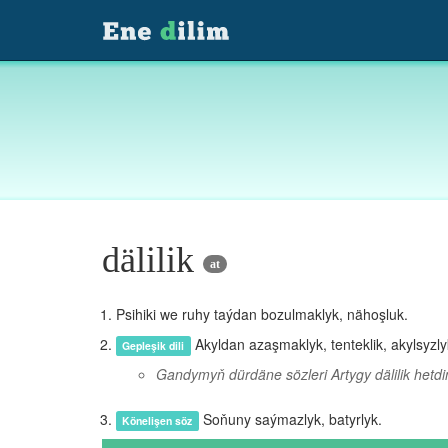
dälilik
at
Psihiki we ruhy taýdan bozulmaklyk, nähoşluk.
Akyldan azaşmaklyk, tenteklik, akylsyzly
Gepleşik dili
Gandymyň dürdäne sözleri Artygy dälilik hetdin
Soňuny saýmazlyk, batyrlyk.
Könelişen söz