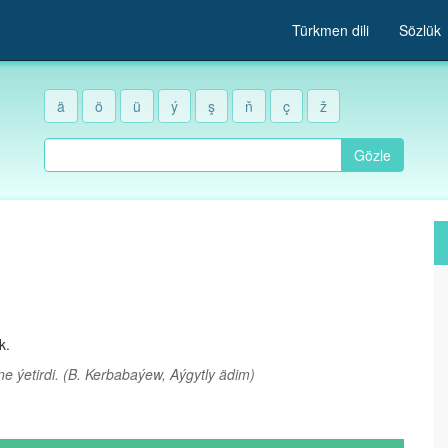
Türkmen dili
Sözlük
ä
ö
ü
ý
ş
ň
ç
ž
Gözle
k.
e ýetirdi.
(B. Kerbabaýew, Aýgytly ädim)