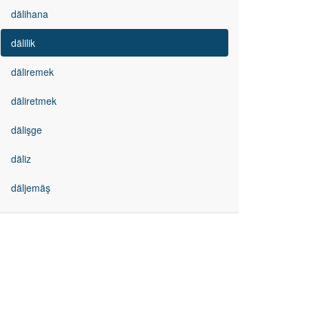
dälihana
dälilik
däliremek
däliretmek
dälişge
däliz
däljemäş