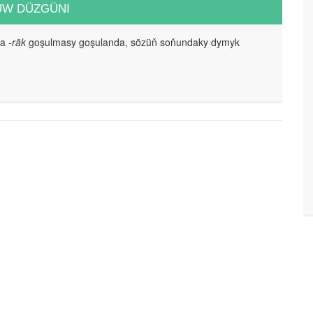
UW DÜZGÜNI
da
-räk
goşulmasy goşulanda, sözüň soňundaky dymyk