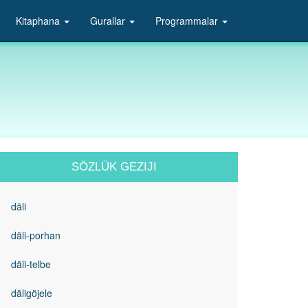
Kitaphana
Gurallar
Programmalar
SÖZLÜK GEZIJI
däli
däli-porhan
däli-telbe
däligöjele