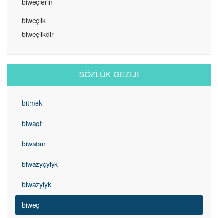
biweçleriň
biweçlik
biweçlikdir
SÖZLÜK GEZIJI
bitmek
biwagt
biwatan
biwazyçylyk
biwazylyk
biweç