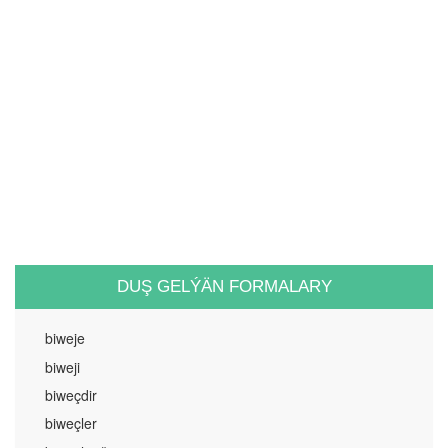
DUŞ GELÝÄN FORMALARY
biweje
biweji
biweçdir
biweçler