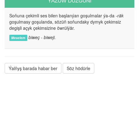
ÝAZUW DÜZGÜNI
Soňuna çekimli ses bilen başlanýan goşulmalar ýa-da
-räk
goşulmasy goşulanda, sözüň soňundaky dymyk çekimsiz
degişli açyk çekimsizine öwrülýär.
biweç - biweji.
Meselem
Ýalňyş barada habar ber
Söz hödürle