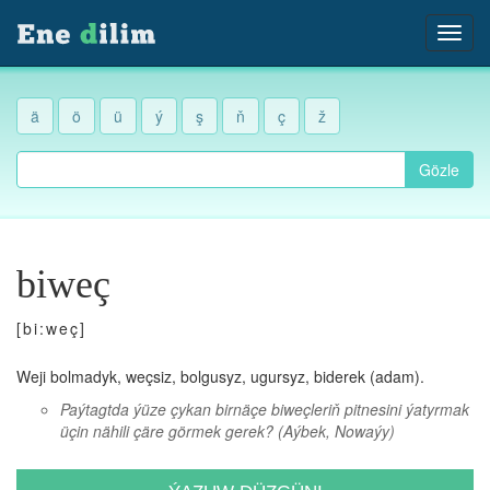
ä
ö
ü
ý
ş
ň
ç
ž
Gözle
biweç
[bi:weç]
Weji bolmadyk, weçsiz, bolgusyz, ugursyz, biderek (adam).
Paýtagtda ýüze çykan birnäçe biweçleriň pitnesini ýatyrmak
üçin nähili çäre görmek gerek?
(Aýbek, Nowaýy)