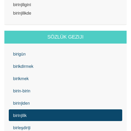
birinjiligini
birinjilikde
SÖZLÜK GEZIJI
birigün
birikdirmek
birikmek
birin-birin
birinjiden
birinjilik
birleşdiriji