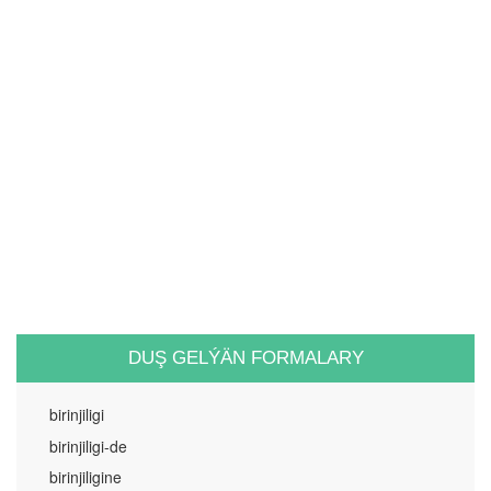
DUŞ GELÝÄN FORMALARY
birinjiligi
birinjiligi-de
birinjiligine