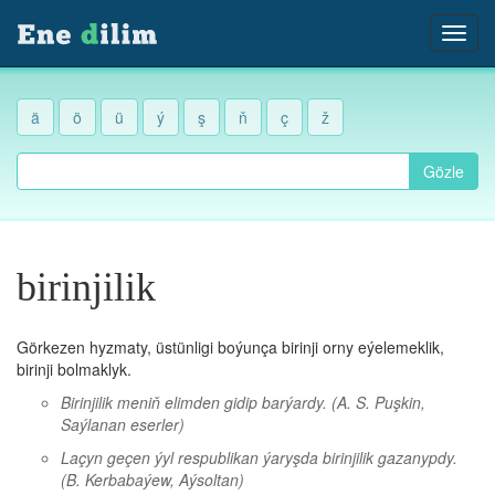
ä
ö
ü
ý
ş
ň
ç
ž
Gözle
birinjilik
Görkezen hyzmaty, üstünligi boýunça birinji orny eýelemeklik,
birinji bolmaklyk.
Birinjilik meniň elimden gidip barýardy.
(A. S. Puşkin,
Saýlanan eserler)
Laçyn geçen ýyl respublikan ýaryşda birinjilik gazanypdy.
(B. Kerbabaýew, Aýsoltan)