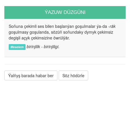
ÝAZUW DÜZGÜNI
Soňuna çekimli ses bilen başlanýan goşulmalar ýa-da
-räk
goşulmasy goşulanda, sözüň soňundaky dymyk çekimsiz
degişli açyk çekimsizine öwrülýär.
birinjilik - birinjiligi.
Meselem
Ýalňyş barada habar ber
Söz hödürle