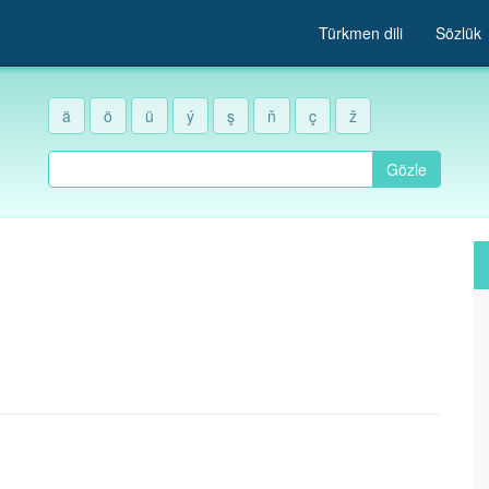
Türkmen dili
Sözlük
ä
ö
ü
ý
ş
ň
ç
ž
Gözle