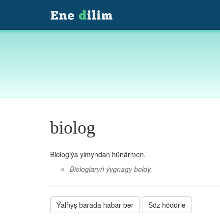
biolog
Biologiýa ylmyndan hünärmen.
Biologlaryň ýygnagy boldy.
Ýalňyş barada habar ber
Söz hödürle