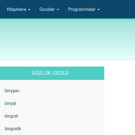
Kitaphana
Gurallar
Programmalar
SÖZLÜK GEZIJI
binyşan
binýat
biograf
biografik