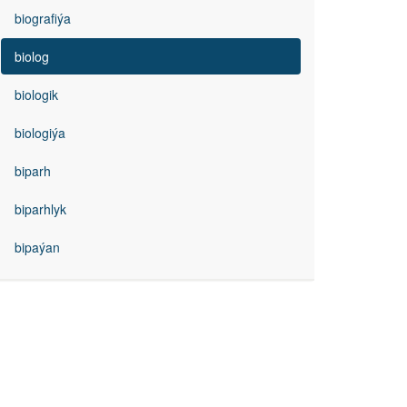
biografiýa
biolog
biologik
biologiýa
biparh
biparhlyk
bipaýan