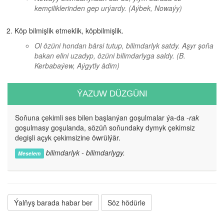
kemçiliklerinden gep urýardy.
(Aýbek, Nowaýy)
Köp bilmişlik etmeklik, köpbilmişlik.
Ol özüni hondan bärsi tutup, bilimdarlyk satdy. Aşyr şoňa
bakan elini uzadyp, özüni bilimdarlyga saldy.
(B.
Kerbabaýew, Aýgytly ädim)
ÝAZUW DÜZGÜNI
Soňuna çekimli ses bilen başlanýan goşulmalar ýa-da
-rak
goşulmasy goşulanda, sözüň soňundaky dymyk çekimsiz
degişli açyk çekimsizine öwrülýär.
bilimdarlyk - bilimdarlygy.
Meselem
Ýalňyş barada habar ber
Söz hödürle