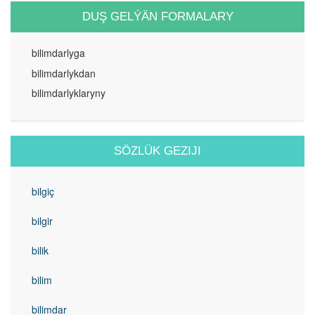
DUŞ GELÝÄN FORMALARY
bilimdarlyga
bilimdarlykdan
bilimdarlyklaryny
SÖZLÜK GEZIJI
bilgiç
bilgir
bilik
bilim
bilimdar