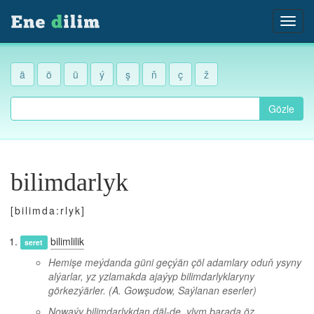
ä
ö
ü
ý
ş
ň
ç
ž
Gözle
bilimdarlyk
[bilimda:rlyk]
bilimlilik
seret
Hemişe meýdanda güni geçýän çöl adamlary oduň ysyny
alýarlar, yz yzlamakda ajaýyp bilimdarlyklaryny
görkezýärler.
(A. Gowşudow, Saýlanan eserler)
Nowaýy bilimdarlykdan däl-de, ylym barada öz