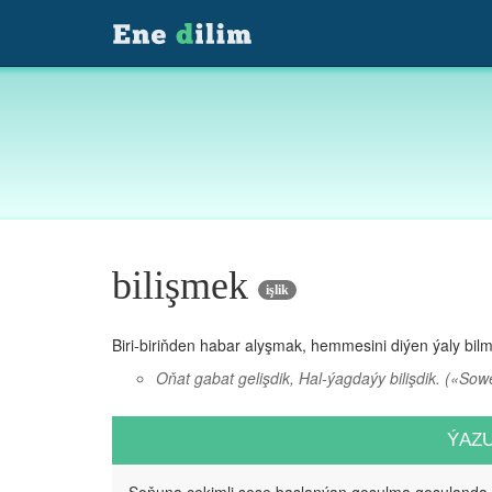
bilişmek
işlik
Biri-biriňden habar alyşmak, hemmesini diýen ýaly bil
Oňat gabat gelişdik, Hal-ýagdaýy bilişdik.
(«Sowe
ÝAZ