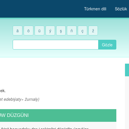
Türkmen dili
Sözlük
ä
ö
ü
ý
ş
ň
ç
ž
Gözle
mek.
t edebiýaty» žurnaly)
UW DÜZGÜNI