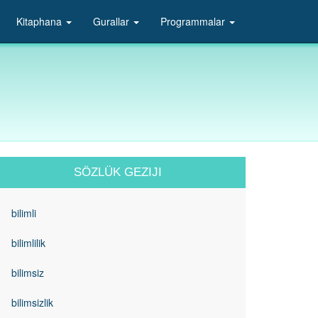
Kitaphana
Gurallar
Programmalar
SÖZLÜK GEZIJI
bilimli
bilimlilik
bilimsiz
bilimsizlik