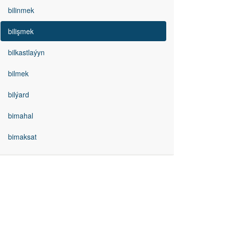
bilinmek
bilişmek
bilkastlaýyn
bilmek
bilýard
bimahal
bimaksat