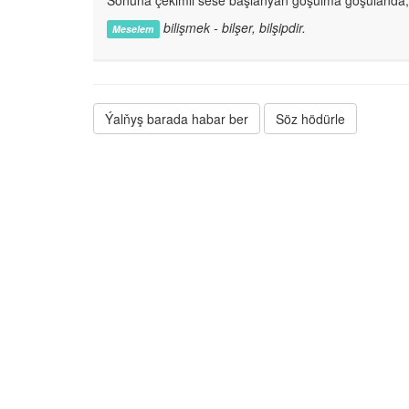
Soňuna çekimli sese başlanýan goşulma goşulanda, 
bilişmek - bilşer, bilşipdir.
Meselem
Ýalňyş barada habar ber
Söz hödürle