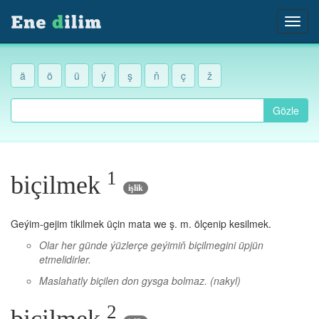
ä
ö
ü
ý
ş
ň
ç
ž
Gözle
1
biçilmek
işlik
Geýim-gejim tikilmek üçin mata we ş. m. ölçenip kesilmek.
Olar her günde ýüzlerçe geýimiň biçilmegini üpjün
etmelidirler.
Maslahatly biçilen don gysga bolmaz.
(nakyl)
2