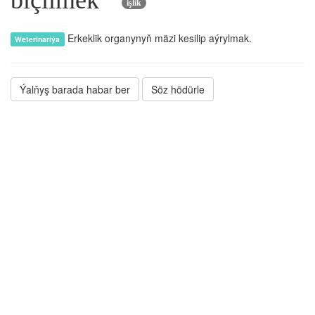
biçilmek
işlik
Erkeklik organynyň mäzi kesilip aýrylmak.
Weterinariýa
Ýalňyş barada habar ber
Söz hödürle