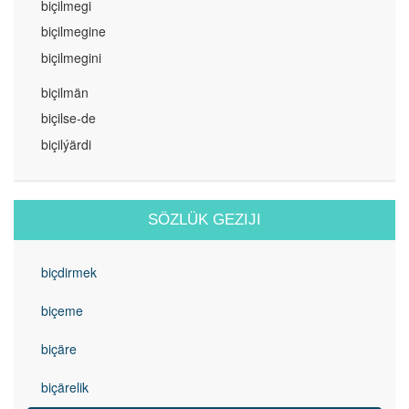
biçilmegi
biçilmegine
biçilmegini
biçilmän
biçilse-de
biçilýärdi
SÖZLÜK GEZIJI
biçdirmek
biçeme
biçäre
biçärelik