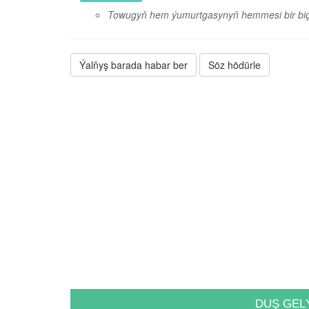
Towugyň hem ýumurtgasynyň hemmesi bir bi
Ýalňyş barada habar ber
Söz hödürle
DUŞ GEL