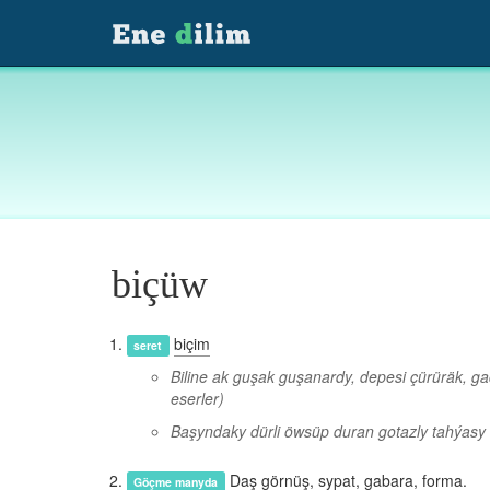
biçüw
biçim
seret
Biline ak guşak guşanardy, depesi çürüräk, ga
eserler)
Başyndaky dürli öwsüp duran gotazly tahýasy
Daş görnüş, sypat, gabara, forma.
Göçme manyda