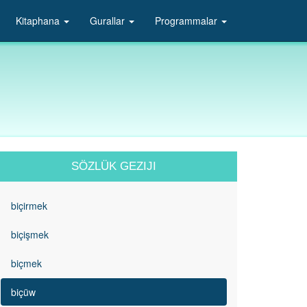
Kitaphana
Gurallar
Programmalar
SÖZLÜK GEZIJI
biçirmek
biçişmek
biçmek
biçüw