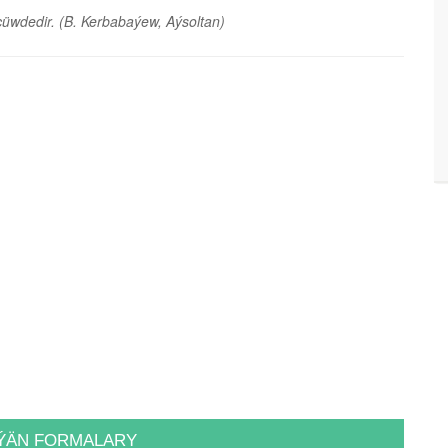
çüwdedir.
(B. Kerbabaýew, Aýsoltan)
ÝÄN FORMALARY