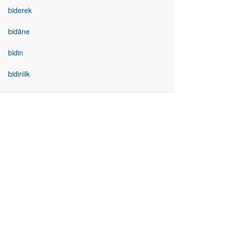
biderek
bidäne
bidin
bidinlik