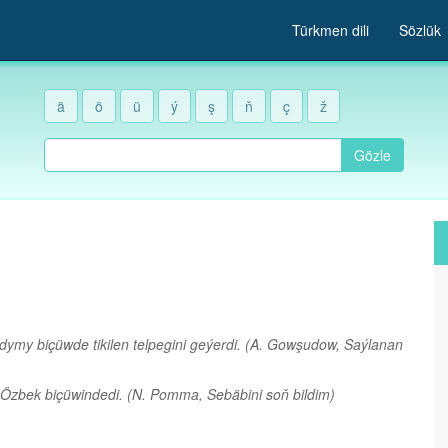
Türkmen dili
Sözlük
ä
ö
ü
ý
ş
ň
ç
ž
Gözle
dymy biçüwde tikilen telpegini geýerdi.
(A. Gowşudow, Saýlanan
 Özbek biçüwindedi.
(N. Pomma, Sebäbini soň bildim)