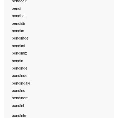
bendedir
bendi
bendi-de
bendidir
bendim
bendimde
bendimi
bendimiz
bendin
bendinde
bendinden
bendindäki
bendine
bendinem
bendini
bendiniň