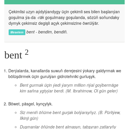
Çekimlisi uzyn aýdylýandygy üçin çekimli ses bilen başlanýan
goşulma ýa-da
-räk
goşulmasy goşulanda, sözüň soňundaky
dymyk çekimsiz degişli açyk çekimsizine öwrülýär.
bent - bendim, bendiň.
Meselem
2
bent
Derýalarda, kanallarda suwuň derejesini ýokary galdyrmak we
bölüşdirmek üçin gurulýan gidrotehniki gurluşyk.
Bent gurmak üçin ýedi ýarym million riýal goýbermäge
kim saňna ygtyýar berdi.
(M. Ibrahimow, Ol gün geler)
Böwet, päsgel, kynçylyk.
Siz meniň öňüme bent gurjak bolýarsyňyz.
(B. Pürliýew,
Ilkinji gün)
Duşmanlar öňünde bent almasyn, tabşyran zatlaryňy