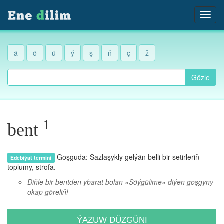
ä
ö
ü
ý
ş
ň
ç
ž
Gözle
1
bent
Goşguda: Sazlaşykly gelýän belli bir setirleriň
Edebiýat termini
toplumy, strofa.
Diňle bir bentden ybarat bolan «Söýgülime» diýen goşgyny
okap göreliň!
ÝAZUW DÜZGÜNI