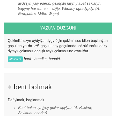
aýdyşyň ýaly ederin, gelinçäň jaýyňy abat saklaryn,
bagyny har etmen -- diýip, Wepany ugradypdy.
(A.
Gowşudow, Mähri-Wepa)
ÝAZUW DÜZGÜNI
Çekimlisi uzyn aýdylýandygy üçin çekimli ses bilen başlanýan
goşulma ýa-da
-räk
goşulmasy goşulanda, sözüň soňundaky
dymyk çekimsiz degişli açyk çekimsizine öwrülýär.
bent - bendim, bendiň.
Meselem
bent bolmak
Daňylmak, baglanmak.
Bent bolan zynjyrly gollar açylýar.
(A. Kekilow,
Saýlanan eserler)