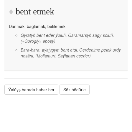
bent etmek
Daňmak, baglamak, beklemek.
Gyratyň bent eder ýoluň, Garamarsyň sagy-soluň.
(«Görogly» eposy)
Bara-bara, aýajygym bent etdi, Gerdenime pelek urdy
neşäni.
(Mollamurt, Saýlanan eserler)
Ýalňyş barada habar ber
Söz hödürle