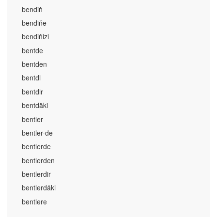
bendiň
bendiňe
bendiňizi
bentde
bentden
bentdi
bentdir
bentdäki
bentler
bentler-de
bentlerde
bentlerden
bentlerdir
bentlerdäki
bentlere