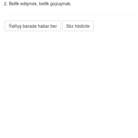
Bellik edişmek, bellik goýuşmak.
Ýalňyş barada habar ber
Söz hödürle