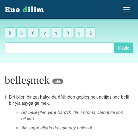
ä
ö
ü
ý
ş
ň
ç
ž
Gözle
belleşmek
işlik
Biri bilen bir zat hakynda öňünden gepleşmek netijesinde belli
bir ylalaşyga gelmek.
Biz belleşilen ýere bardyk.
(N. Pomma, Sebäbini soň
bildim)
Biz sagat altyda duşuşmagy belleşdi.